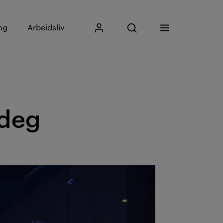
Skriv inn søkefrase
ng
Arbeidsliv
Mitt Kristiania
Åpne søk
Meny
Søk
 deg