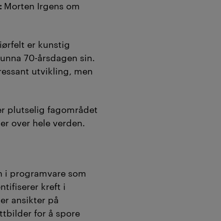
:
Morten Irgens om
ørfelt er kunstig
r unna 70-årsdagen sin.
ressant utvikling, men
å er plutselig fagområdet
ker over hele verden.
en i programvare som
tifiserer kreft i
er ansikter på
ittbilder for å spore