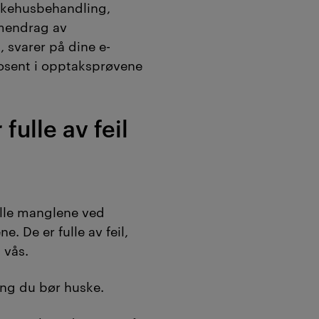
sykehusbehandling,
mmendrag av
 svarer på dine e-
rosent i opptaksprøvene
fulle av feil
alle manglene ved
. De er fulle av feil,
 vås.
ting du bør huske.