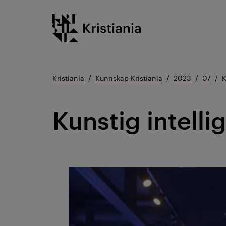
Gå
Kristiania logo
til
innhold
Kristiania
Kunnskap Kristiania
2023
07
K
Kunstig intell