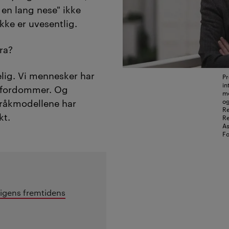
en lang nese" ikke
kke er uvesentlig.
ra?
elig. Vi mennesker har
Pr
in
g fordommer. Og
me
og
pråkmodellene har
Re
kt.
Re
As
Fo
lligens fremtidens