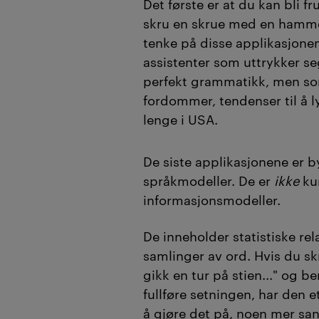
Det første er at du kan bli fr
skru en skrue med en hammer
tenke på disse applikasjone
assistenter som uttrykker s
perfekt grammatikk, men so
fordommer, tendenser til å l
lenge i USA.
De siste applikasjonene er b
språkmodeller. De er
ikke
ku
informasjonsmodeller.
De inneholder statistiske re
samlinger av ord. Hvis du sk
gikk en tur på stien..." og b
fullføre setningen, har den e
å gjøre det på, noen mer sa