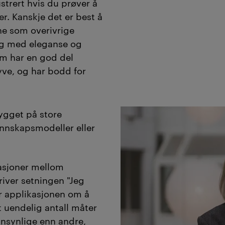
ustrert hvis du prøver å
. Kanskje det er best å
ne som overivrige
eg med eleganse og
m har en god del
yve, og har bodd for
ygget på store
nnskapsmodeller eller
lasjoner mellom
river setningen "Jeg
er applikasjonen om å
t uendelig antall måter
nnsynlige enn andre,