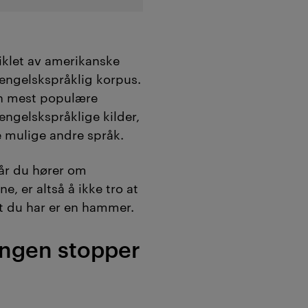
iklet av amerikanske
 engelskspråklig korpus.
en mest populære
engelskspråklige kilder,
e mulige andre språk.
når du hører om
e, er altså å ikke tro at
et du har er en hammer.
ingen stopper