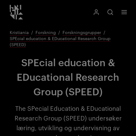
Kristiania logo
Gå
Søk
Mitt Kristiania
Åpne søk
Meny
til
innhold
Kristiania
Forskning
Forskningsgrupper
SPEcial education & EDucational Research Group
(SPEED)
SPEcial education &
EDucational Research
Group (SPEED)
The SPecial Education & EDucational
Research Group (SPEED) undersøker
læring, utvikling og undervisning av