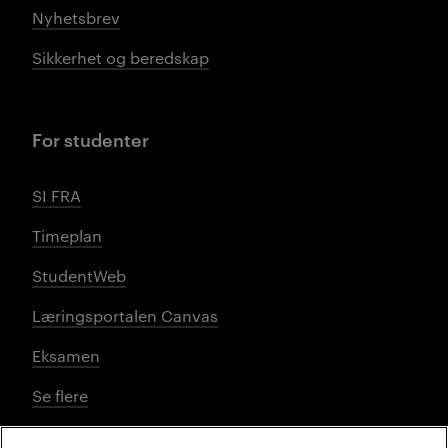
Nyhetsbrev
Sikkerhet og beredskap
For studenter
SI FRA
Timeplan
StudentWeb
Læringsportalen Canvas
Eksamen
Se flere