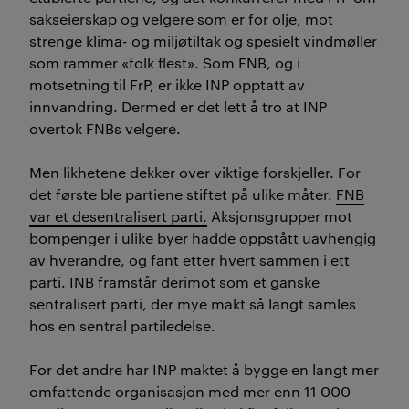
sakseierskap og velgere som er for olje, mot
strenge klima- og miljøtiltak og spesielt vindmøller
som rammer «folk flest». Som FNB, og i
motsetning til FrP, er ikke INP opptatt av
innvandring. Dermed er det lett å tro at INP
overtok FNBs velgere.
Men likhetene dekker over viktige forskjeller. For
det første ble partiene stiftet på ulike måter.
FNB
var et desentralisert parti.
Aksjonsgrupper mot
bompenger i ulike byer hadde oppstått uavhengig
av hverandre, og fant etter hvert sammen i ett
parti. INB framstår derimot som et ganske
sentralisert parti, der mye makt så langt samles
hos en sentral partiledelse.
For det andre har INP maktet å bygge en langt mer
omfattende organisasjon med mer enn 11 000