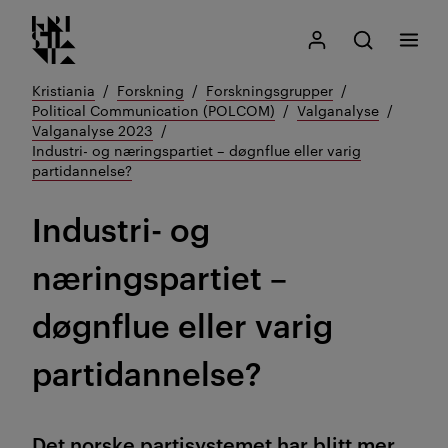
Kristiania logo
Gå
Søk
Mitt Kristiania
Åpne søk
Meny
til
innhold
Kristiania
Forskning
Forskningsgrupper
Political Communication (POLCOM)
Valganalyse
Valganalyse 2023
Industri- og næringspartiet – døgnflue eller varig
partidannelse?
Industri- og
næringspartiet –
døgnflue eller varig
partidannelse?
Det norske partisystemet har blitt mer