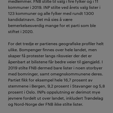
medlemmer. FNB stilte til valg i fire fylker og i 11
kommuner i 2019. INP stilte ved årets valg lister i
123 kommuner og alle fylker med rundt 1300
kandidatnavn. Det må sies å være
bemerkelsesverdig mange for et parti som ble
stiftet i 2020.
For det tredje er partienes geografiske profiler helt
ulike. Bompenger finnes over hele landet, men
skaper få protester langs riksveier der det er
åpenbart at bilistene får bedre veier til gjengjeld. I
2019 stilte FNB dermed bare lister i noen storbyer
med bomringer, samt omegnskommunene deres.
Partiet fikk for eksempel hele 16,7 prosent av
stemmene i Bergen, 9,2 prosent i Stavanger og 5,8
prosent i Oslo. INPs oppslutning er derimot mye
jevnere fordelt ut over landet, inkludert Trøndelag
og Nord-Norge der FNB ikke stilte lister.