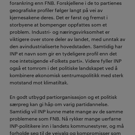
forankring enn FNB. Forskjellene i de to partienes
geografiske profiler følger langt på vei av
kjernesakene deres. Det er først og fremst i
storbyene at bompenger oppfattes som et
problem. Industri- og næringsvirksomhet er
viktigere over store deler av landet, med unntak av
den avindustrialiserte hovedstaden. Samtidig har
INP et navn som gir en tydeligere profil enn det
noe intetsigende «Folkets parti». Videre fyller INP
også et tomrom i det politiske landskapet ved å
kombinere økonomisk sentrumspolitikk med sterk
motstand mot klimatiltak.
En godt utbygd partiorganisasjon og et politisk
særpreg kan gi håp om varig partidannelse.
Samtidig vil INP kunne møte mange av de samme
problemene som FNB. Nå rykker mange uerfarne
INP-politikere inn i landets kommunestyrer, og må
forholde seg til de veivalg og kompromisser som