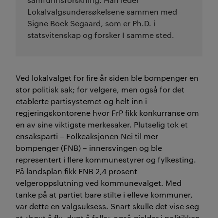
Lokalvalgsundersøkelsene sammen med
Signe Bock Segaard, som er Ph.D. i
statsvitenskap og forsker I samme sted.
Ved lokalvalget for fire år siden ble bompenger en
stor politisk sak; for velgere, men også for det
etablerte partisystemet og helt inn i
regjeringskontorene hvor FrP fikk konkurranse om
en av sine viktigste merkesaker. Plutselig tok et
ensaksparti – Folkeaksjonen Nei til mer
bompenger (FNB) – innersvingen og ble
representert i flere kommunestyrer og fylkesting.
På landsplan fikk FNB 2,4 prosent
velgeroppslutning ved kommunevalget. Med
tanke på at partiet bare stilte i elleve kommuner,
var dette en valgsuksess. Snart skulle det vise seg
at «høyt å fly, dypt å falle» også gjelder i politikken.