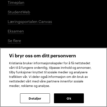
Timeplan
StudentWeb
Læringsportalen Canvas
Eksamen
Se flere
Vi bryr oss om ditt personvern
Sosiale medier
Kristiania bruker informasjonskapsler for å få nettstedet
vårt til å fungere ordentlig, tilpasse innhold og annonser,
tilby funksjoner knyttet til sosiale medier og analysere
trafikken vår. Vi deler også informasjon om din bruk av
Facebook
Instagram
LinkedIn
TikTok
nettstedet vårt med våre partnere innenfor sosiale
medier, reklame og analyse.
2026 © Kristiania
Detaljer
Ok