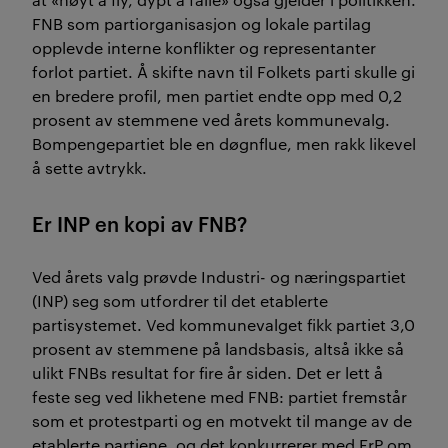
FNB som partiorganisasjon og lokale partilag
opplevde interne konflikter og representanter
forlot partiet. Å skifte navn til Folkets parti skulle gi
en bredere profil, men partiet endte opp med 0,2
prosent av stemmene ved årets kommunevalg.
Bompengepartiet ble en døgnflue, men rakk likevel
å sette avtrykk.
Er INP en kopi av FNB?
Ved årets valg prøvde Industri- og næringspartiet
(INP) seg som utfordrer til det etablerte
partisystemet. Ved kommunevalget fikk partiet 3,0
prosent av stemmene på landsbasis, altså ikke så
ulikt FNBs resultat for fire år siden. Det er lett å
feste seg ved likhetene med FNB: partiet fremstår
som et protestparti og en motvekt til mange av de
etablerte partiene, og det konkurrerer med FrP om