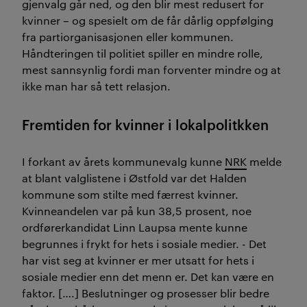
gjenvalg går ned, og den blir mest redusert for
kvinner – og spesielt om de får dårlig oppfølging
fra partiorganisasjonen eller kommunen.
Håndteringen til politiet spiller en mindre rolle,
mest sannsynlig fordi man forventer mindre og at
ikke man har så tett relasjon.
Fremtiden for kvinner i lokalpolitkken
I forkant av årets kommunevalg kunne
NRK
melde
at blant valglistene i Østfold var det Halden
kommune som stilte med færrest kvinner.
Kvinneandelen var på kun 38,5 prosent, noe
ordførerkandidat Linn Laupsa mente kunne
begrunnes i frykt for hets i sosiale medier. - Det
har vist seg at kvinner er mer utsatt for hets i
sosiale medier enn det menn er. Det kan være en
faktor. [….] Beslutninger og prosesser blir bedre