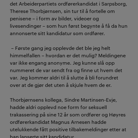
det Arbeiderpartiets ordførerkandidat i Sarpsborg,
Therese Thorbjørnsen, sin tur til å fortelle om
penisene – i form av bilder, videoer og
livesendinger – som hun først begynte å få da hun
annonserte sitt kandidatur som ordfører.
– Første gang jeg opplevde det ble jeg helt
himmelfallen – hvordan er det mulig? Meldingene
var ikke engang anonyme. Jeg kunne slå opp
nummeret de var sendt fra og finne ut hvem det
var. Jeg kommer aldri til å slutte å bli forundret
over at de gjør det uten å skjule hvem de er.
Thorbjørnsens kollega, Sindre Martinsen-Evje,
hadde aldri opplevd noe form for seksuell
trakassering på sine 12 år som ordfører og Høyres
ordførerkandidat Magnus Arnesen hadde
utelukkende fått positive tilbakemeldinger etter at
han lanserte sitt kandidatur.