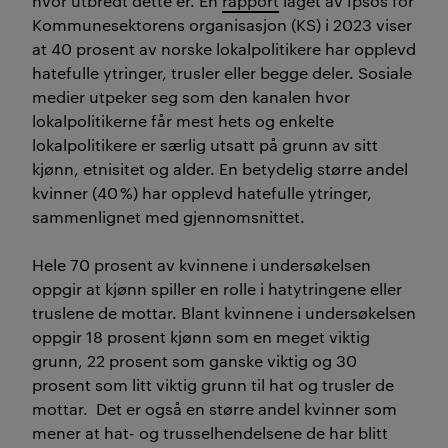
hvor utbredt dette er. En
rapport
laget av Ipsos for
Kommunesektorens organisasjon (KS) i 2023 viser
at 40 prosent av norske lokalpolitikere har opplevd
hatefulle ytringer, trusler eller begge deler. Sosiale
medier utpeker seg som den kanalen hvor
lokalpolitikerne får mest hets og enkelte
lokalpolitikere er særlig utsatt på grunn av sitt
kjønn, etnisitet og alder. En betydelig større andel
kvinner (40 %) har opplevd hatefulle ytringer,
sammenlignet med gjennomsnittet.
Hele 70 prosent av kvinnene i undersøkelsen
oppgir at kjønn spiller en rolle i hatytringene eller
truslene de mottar. Blant kvinnene i undersøkelsen
oppgir 18 prosent kjønn som en meget viktig
grunn, 22 prosent som ganske viktig og 30
prosent som litt viktig grunn til hat og trusler de
mottar. Det er også en større andel kvinner som
mener at hat- og trusselhendelsene de har blitt