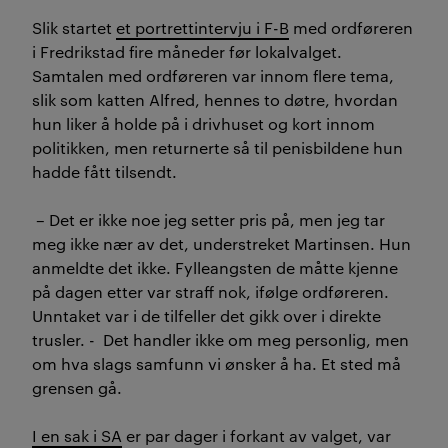
Slik startet
et portrettintervju i F-B
med ordføreren
i Fredrikstad fire måneder før lokalvalget.
Samtalen med ordføreren var innom flere tema,
slik som katten Alfred, hennes to døtre, hvordan
hun liker å holde på i drivhuset og kort innom
politikken, men returnerte så til penisbildene hun
hadde fått tilsendt.
– Det er ikke noe jeg setter pris på, men jeg tar
meg ikke nær av det, understreket Martinsen. Hun
anmeldte det ikke. Fylleangsten de måtte kjenne
på dagen etter var straff nok, ifølge ordføreren.
Unntaket var i de tilfeller det gikk over i direkte
trusler. - Det handler ikke om meg personlig, men
om hva slags samfunn vi ønsker å ha. Et sted må
grensen gå.
I en sak i SA
er par dager i forkant av valget, var