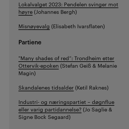
Lokalvalget 2023: Pendelen svinger mot
høyre
(Johannes Bergh)
Misnøyevalg
(Elisabeth Ivarsflaten)
Partiene
"Many shades of red”: Trondheim etter
Ottervik-epoken
(
Stefan Geiß &
Melanie
Magin)
Skandalenes tidsalder
(Ketil Raknes)
Industri- og næringspartiet – døgnflue
eller varig partidannelse?
(Jo Saglie &
Signe Bock Segaard)