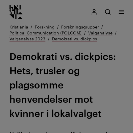
Kristiania logo
Gå
Søk
Mitt Kristiania
Åpne søk
Meny
til
innhold
Kristiania
Forskning
Forskningsgrupper
Political Communication (POLCOM)
Valganalyse
Valganalyse 2023
Demokrati vs. dickpics
Demokrati vs. dickpics:
Hets, trusler og
plagsomme
henvendelser mot
kvinner i lokalvalget