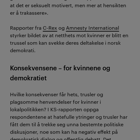
at det er seksuelt motivert, men mer at hensikten
er å trakassere».
Rapporter fra
C-Rex
og
Amnesty International
styrker bildet av at netthets mot kvinner er blitt en
trussel som kan svekke deres deltakelse i norsk
demokrati.
Konsekvensene – for kvinnene og
demokratiet
Hvilke konsekvenser får hets, trusler og
plagsomme henvendelser for kvinner i
lokalpolitikken? I KS-rapporten oppga
respondentene at hatefulle ytringer og trusler har
fått dem til å trekke seg unna bestemte politiske
diskusjoner, noe som kan ha negativ effekt på
demokratisk dialog og offentlig debatt. Det