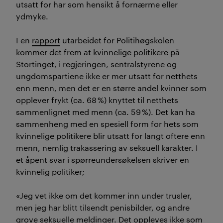
utsatt for har som hensikt å fornærme eller
ydmyke.
I en
rapport
utarbeidet for Politihøgskolen
kommer det frem at kvinnelige politikere på
Stortinget, i regjeringen, sentralstyrene og
ungdomspartiene ikke er mer utsatt for netthets
enn menn, men det er en større andel kvinner som
opplever frykt (ca. 68 %) knyttet til netthets
sammenlignet med menn (ca. 59 %). Det kan ha
sammenheng med en spesiell form for hets som
kvinnelige politikere blir utsatt for langt oftere enn
menn, nemlig trakassering av seksuell karakter. I
et åpent svar i spørreundersøkelsen skriver en
kvinnelig politiker;
«Jeg vet ikke om det kommer inn under trusler,
men jeg har blitt tilsendt penisbilder, og andre
grove seksuelle meldinger. Det oppleves ikke som