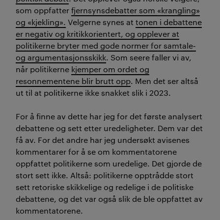
som oppfatter
fjernsynsdebatter som «krangling»
og «kjekling».
Velgerne synes at
tonen i debattene
er negativ og kritikkorientert, og opplever at
politikerne bryter med gode normer for samtale-
og argumentasjonsskikk
. Som seere faller vi av,
når politikerne
kjemper om ordet og
resonnementene blir brutt opp
. Men det ser altså
ut til at politikerne ikke snakket slik i 2023.
For å finne av dette har jeg for det første analysert
debattene og sett etter uredeligheter. Dem var det
få av. For det andre har jeg undersøkt avisenes
kommentarer for å se om kommentatorene
oppfattet politikerne som uredelige. Det gjorde de
stort sett ikke. Altså: politikerne opptrådde stort
sett retoriske skikkelige og redelige i de politiske
debattene, og det var også slik de ble oppfattet av
kommentatorene.