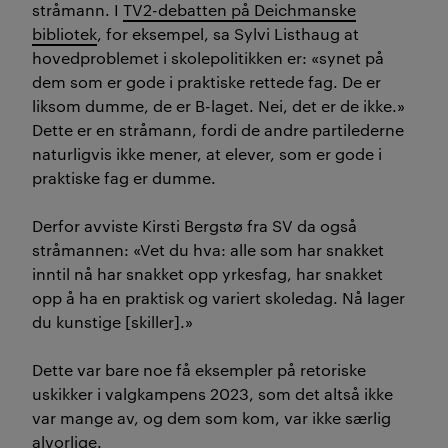
stråmann. I
TV2-debatten på Deichmanske
bibliotek
, for eksempel, sa Sylvi Listhaug at
hovedproblemet i skolepolitikken er: «synet på
dem som er gode i praktiske rettede fag. De er
liksom dumme, de er B-laget. Nei, det er de ikke.»
Dette er en stråmann, fordi de andre partilederne
naturligvis ikke mener, at elever, som er gode i
praktiske fag er dumme.
Derfor avviste Kirsti Bergstø fra SV da også
stråmannen: «Vet du hva: alle som har snakket
inntil nå har snakket opp yrkesfag, har snakket
opp å ha en praktisk og variert skoledag. Nå lager
du kunstige [skiller].»
Dette var bare noe få eksempler på retoriske
uskikker i valgkampens 2023, som det altså ikke
var mange av, og dem som kom, var ikke særlig
alvorlige.