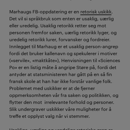
Marhaugs FB-oppdatering er en
retorisk uskikk
.
Det vil si språkbruk som enten er usaklig, uærlig
eller uredelig. Usaklig retorikk retter seg mot
personen fremfor saken, uærlig retorikk lyger, og
uredelig retorikk lurer, forvansker og fordreier.
Innlegget til Marhaug er et usaklig person-angrep
fordi det bruker kallenavn og spekulerer i motiver
(«servile», «maktkåte»), Henvisningen til «Sciences
Po» er en listig måte å angripe Støre på, fordi det
antyder at statsministeren har gått på en så fin
fransk skole at han har ikke forstår vanlige folk.
Problemet med uskikker er at de fjerner
oppmerksomheten vår fra saken og politikken, og
flytter den mot irrelevante forhold og personer.
Slik undergraver uskikker våre muligheter for å
treffe et opplyst valg når vi stemmer.
Usaklige, uærlige og uredelige retoriske grep er