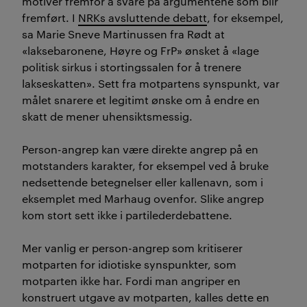
motiver fremfor å svare på argumentene som blir
fremført. I
NRKs avsluttende debatt
, for eksempel,
sa Marie Sneve Martinussen fra Rødt at
«laksebaronene, Høyre og FrP» ønsket å «lage
politisk sirkus i stortingssalen for å trenere
lakseskatten». Sett fra motpartens synspunkt, var
målet snarere et legitimt ønske om å endre en
skatt de mener uhensiktsmessig.
Person-angrep kan være direkte angrep på en
motstanders karakter, for eksempel ved å bruke
nedsettende betegnelser eller kallenavn, som i
eksemplet med Marhaug ovenfor. Slike angrep
kom stort sett ikke i partilederdebattene.
Mer vanlig er person-angrep som kritiserer
motparten for idiotiske synspunkter, som
motparten ikke har. Fordi man angriper en
konstruert utgave av motparten, kalles dette en