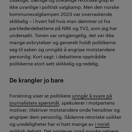
ikke uvanlige i politisk valgkamp. Men den norske
kommunevalgkampen 2023 var overraskende
skikkelig – i hvert fall hvis man dømmer ut fra
partilederdebattene på NRK og TV2, som jeg har
undersøkt. Tonen var omgjengelig, det var ikke
mange avbrytelser og generelt holdt politikerne
seg til saken og unngikk å angripe motstandere
personlig. Kort sagt: i debattene opptrådde
politikerne stort sett skikkelig og redelig.
De krangler jo bare
Forskning viser at politikere
unngår å svare på
journalisters spørsmål
, spekulerer i motpartens
motiver, tilskriver motstandere onde hensikter og
angriper dem personlig. Sådanne retoriske usikker
og uredeligheter har vi hatt mange av
i norsk
politisk debatt
. Det opplever også norske velgere,