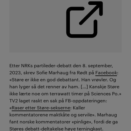
Etter NRKs partileder-debatt den 8. september,
2023, skrev Sofie Marhaug fra Rødt på
Facebook
:
«Støre er ikke en god debattant. Han vrøvler. Og
han lyger så det renner av ham. […] Kanskje Støre
ikke lærte noe om terrawatt timer på Sciences Po.»
TV2 laget raskt en sak på FB-oppdateringen:
«
Raser etter Støre-sekserne
: Kaller
kommentatorene maktkåte og servile». Marhaug
fant norske kommentatorer «pinlige», fordi de ga
Støres debatt-deltakelse høye terningkast.