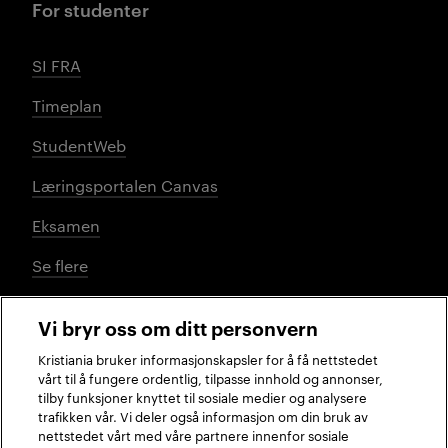
For studenter
SI FRA
Timeplan
StudentWeb
Læringsportalen Canvas
Eksamen
Se flere
Vi bryr oss om ditt personvern
Sosiale medier
Kristiania bruker informasjonskapsler for å få nettstedet
vårt til å fungere ordentlig, tilpasse innhold og annonser,
tilby funksjoner knyttet til sosiale medier og analysere
trafikken vår. Vi deler også informasjon om din bruk av
Facebook
Instagram
LinkedIn
TikTok
nettstedet vårt med våre partnere innenfor sosiale