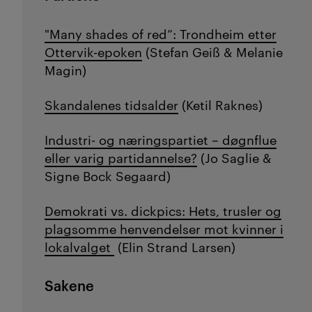
"Many shades of red”: Trondheim etter
Ottervik-epoken
(
Stefan Geiß &
Melanie
Magin)
Skandalenes tidsalder
(Ketil Raknes)
Industri- og næringspartiet – døgnflue
eller varig partidannelse?
(Jo Saglie &
Signe Bock Segaard)
Demokrati vs. dickpics: Hets, trusler og
plagsomme henvendelser mot kvinner i
lokalvalget
(Elin Strand Larsen)
Sakene