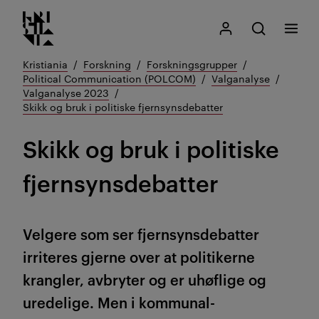
Kristiania logo
Gå
Søk
Mitt Kristiania
Åpne søk
Meny
til
innhold
Kristiania
Forskning
Forskningsgrupper
Political Communication (POLCOM)
Valganalyse
Valganalyse 2023
Skikk og bruk i politiske fjernsynsdebatter
Skikk og bruk i politiske
fjernsynsdebatter
Velgere som ser fjernsynsdebatter
irriteres gjerne over at politikerne
krangler, avbryter og er uhøflige og
uredelige. Men i kommunal-