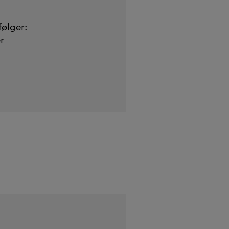
følger:
r