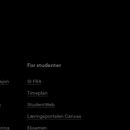
For studenter
sjon
SI FRA
Timeplan
n
StudentWeb
Læringsportalen Canvas
ring
Eksamen