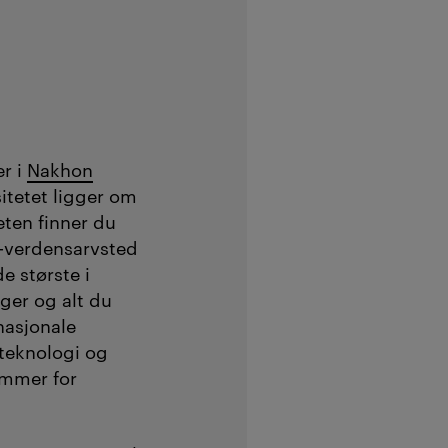
er i
Nakhon
sitetet ligger om
eten finner du
O-verdensarvsted
e største i
ger og alt du
nasjonale
 teknologi og
ammer for