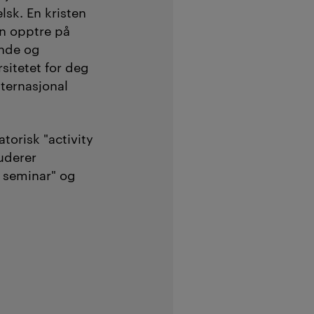
lsk. En kristen
an opptre på
ende og
rsitetet for deg
ternasjonal
torisk "activity
uderer
 seminar" og