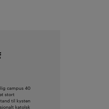
f
elig campus 40
t stort
tand til kysten
sjonalt katolsk