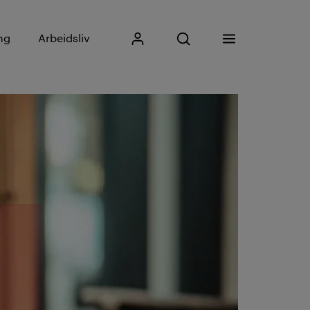
Skriv inn søkefrase
ng
Arbeidsliv
Mitt Kristiania
Åpne søk
Meny
Søk