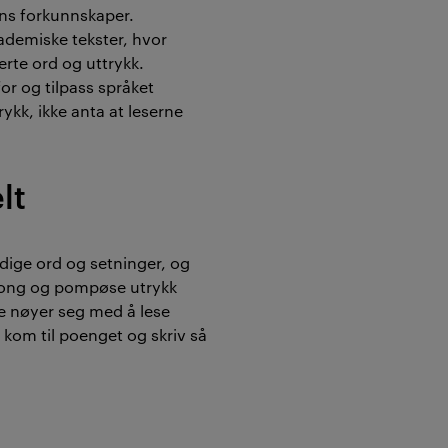
ens forkunnskaper.
ademiske tekster, hvor
erte ord og uttrykk.
or og tilpass språket
ykk, ikke anta at leserne
lt
dige ord og setninger, og
rgong og pompøse utrykk
 nøyer seg med å lese
 kom til poenget og skriv så