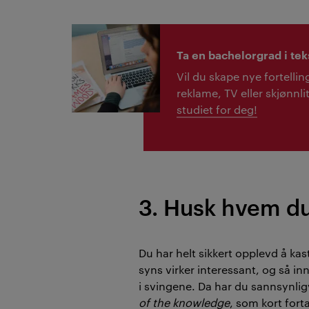
Ta en bachelorgrad i tek
Vil du skape nye fortellin
reklame, TV eller skjønnl
studiet for deg!
3. Husk hvem du
Du har helt sikkert opplevd å kas
syns virker interessant, og så i
i svingene. Da har du sannsynligv
of the knowledge
, som kort fort