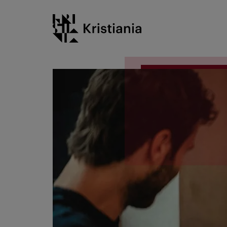
Gå
Kristiania logo
til
innhold