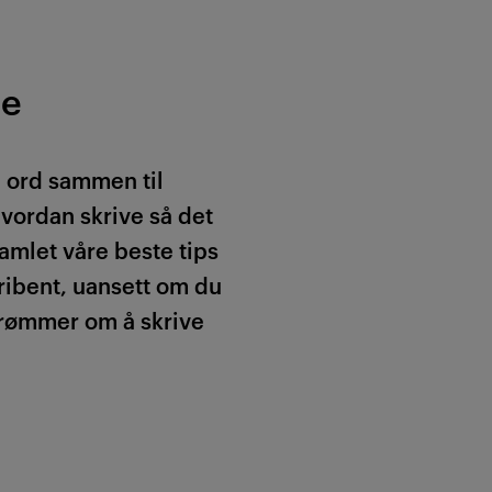
re
g ord sammen til
 hvordan skrive så det
amlet våre beste tips
kribent, uansett om du
drømmer om å skrive