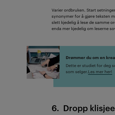
Varier ordbruken. Start setninge
synonymer for å gjøre teksten me
slett kjedelig å lese de samme 
enda mer kjedelig om leserne sov
Drømmer du om en kreat
Dette er studiet for deg s
som selger.
Les mer her!
6. Dropp klisje