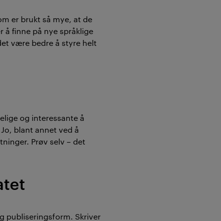
som er brukt så mye, at de
r å finne på nye språklige
 det være bedre å styre helt
elige og interessante å
 Jo, blant annet ved å
tninger. Prøv selv – det
atet
og publiseringsform. Skriver