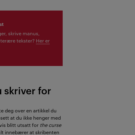
st
ger, skrive manus,
itterære tekster?
Her er
 skriver for
te deg over en artikkel du
nnsett at du ikke henger med
is blitt utsatt for
the curse
alt innebærer at skribenten