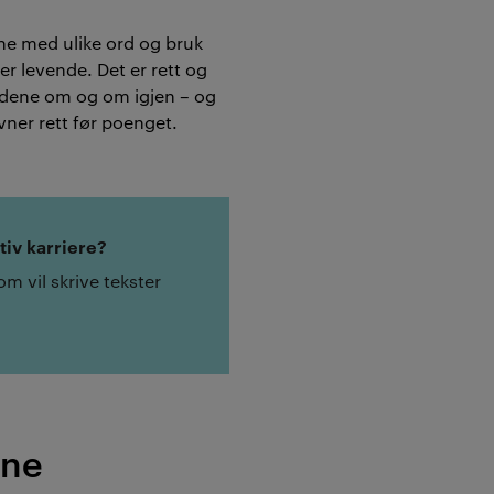
ne med ulike ord og bruk
r levende. Det er rett og
ordene om og om igjen – og
ner rett før poenget.
iv karriere?
om vil skrive tekster
ene