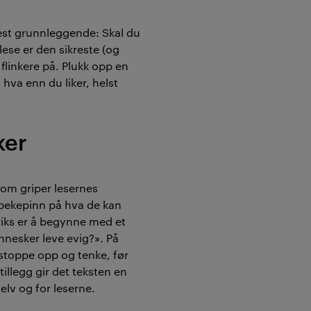
est grunnleggende: Skal du
 lese er den sikreste (og
flinkere på. Plukk opp en
 hva enn du liker, helst
ker
om griper lesernes
pekepinn på hva de kan
triks er å begynne med et
nesker leve evig?». På
 stoppe opp og tenke, før
 tillegg gir det teksten en
elv og for leserne.