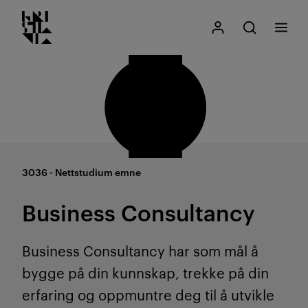
Kristiania logo
Gå
Søk
Mitt Kristiania
Åpne søk
Meny
til
innhold
3036 - Nettstudium emne
Business Consultancy
Business Consultancy har som mål å
bygge på din kunnskap, trekke på din
erfaring og oppmuntre deg til å utvikle