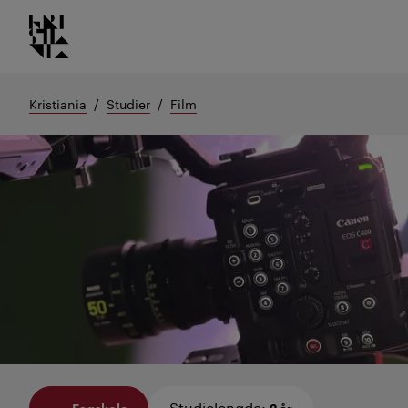
Kristiania logo
Gå
til
innhold
Kristiania
Studier
Film
Studielengde
:
Fagskole
2 år