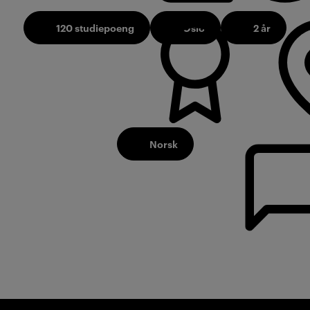
120 studiepoeng
Oslo
2 år
Norsk