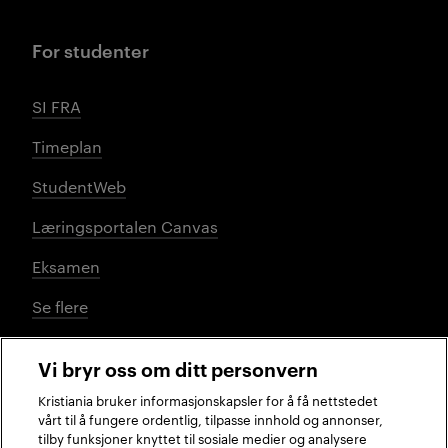
For studenter
SI FRA
Timeplan
StudentWeb
Læringsportalen Canvas
Eksamen
Se flere
Vi bryr oss om ditt personvern
Sosiale medier
Kristiania bruker informasjonskapsler for å få nettstedet
vårt til å fungere ordentlig, tilpasse innhold og annonser,
tilby funksjoner knyttet til sosiale medier og analysere