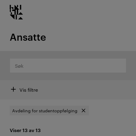
Kristiania logo
Gå
til
innhold
Ansatte
Søk
Filtre
Vis filtre
Avdeling for studentoppfølging
Fjern filter
Viser 13 av 13
Resultat