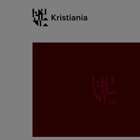
Gå
Kristiania logo
til
innhold