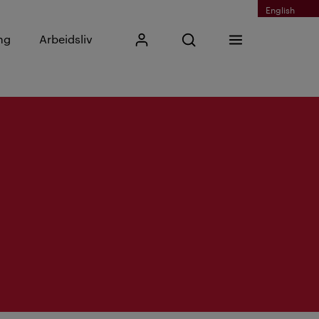
English
Skriv inn søkefrase
ng
Arbeidsliv
Mitt Kristiania
Åpne søk
Meny
Søk