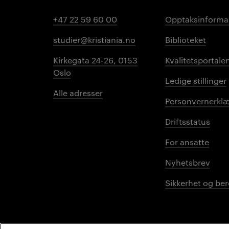
+47 22 59 60 00
Opptaksinforma
studier@kristiania.no
Biblioteket
Kirkegata 24-26, 0153
Kvalitetsportale
Oslo
Ledige stillinger
Alle adresser
Personvernerklæ
Driftsstatus
For ansatte
Nyhetsbrev
Sikkerhet og be