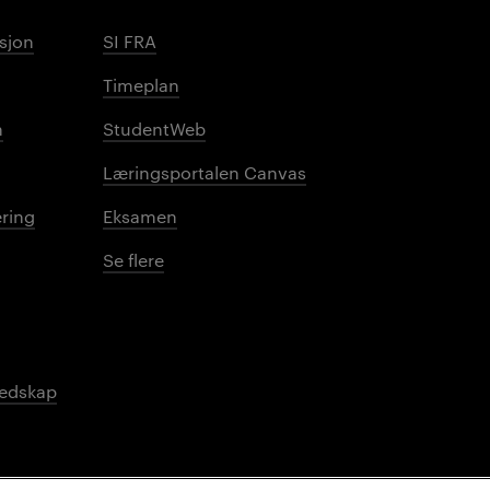
sjon
SI FRA
Timeplan
n
StudentWeb
Læringsportalen Canvas
ring
Eksamen
Se flere
redskap