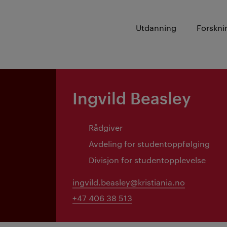
Utdanning
Forskni
Ingvild Beasley
Rådgiver
Avdeling for studentoppfølging
Divisjon for studentopplevelse
ingvild.beasley@kristiania.no
+47 406 38 513