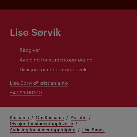
Lise Sørvik
Rådgiver
Avdeling for studentoppfølging
Divisjon for studentopplevelse
Lise.Sorvik@kristiania.no
+4722596100
Kristiania
Om Kristiania
Ansatte
Divisjon for studentopplevelse
Avdeling for studentoppfølging
Lise Sørvik