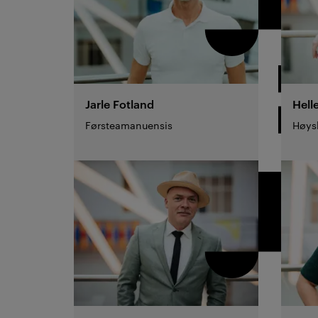
Jarle
Fotland
Hell
Førsteamanuensis
Høysk