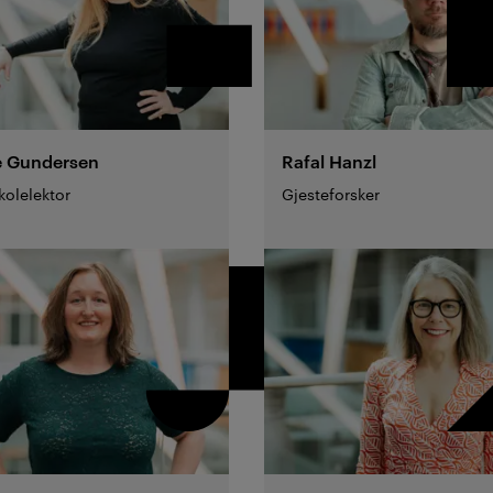
e
Gundersen
Rafal
Hanzl
olelektor
Gjesteforsker