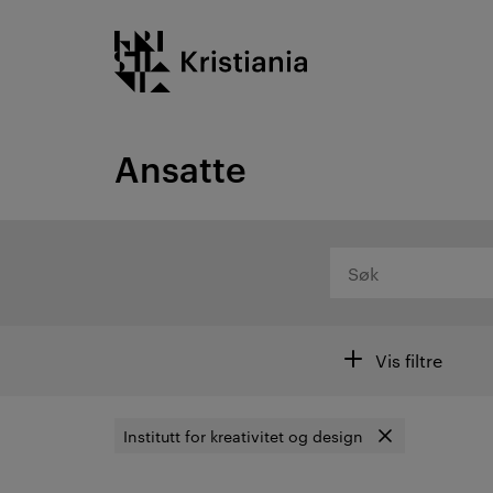
Gå
Kristiania logo
til
innhold
Ansatte
Søk
Filtre
Vis filtre
Institutt for kreativitet og design
Fjern filter