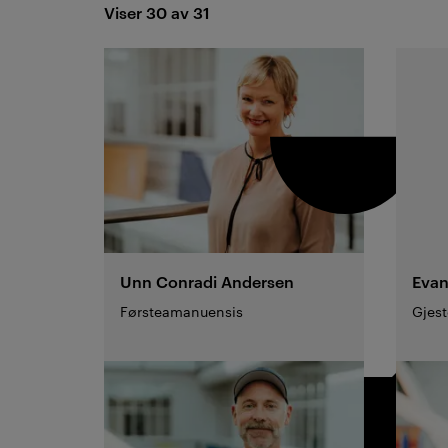
Viser 30 av 31
Resultat
Unn Conradi
Andersen
Eva
Førsteamanuensis
Gjest