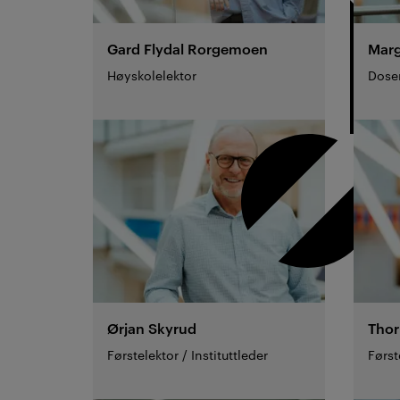
Gard Flydal
Rorgemoen
Marg
Høyskolelektor
Dose
Ørjan
Skyrud
Tho
Førstelektor / Instituttleder
Førs