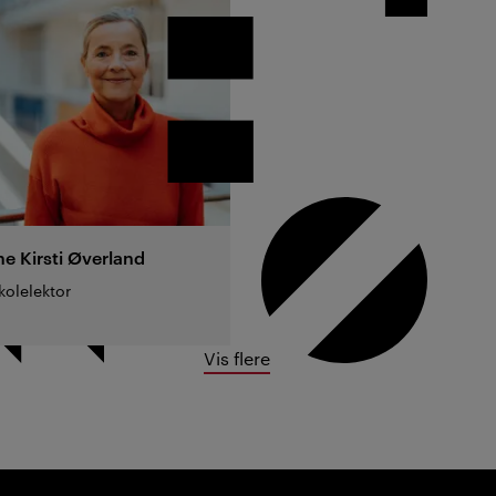
e Kirsti
Øverland
olelektor
Vis flere