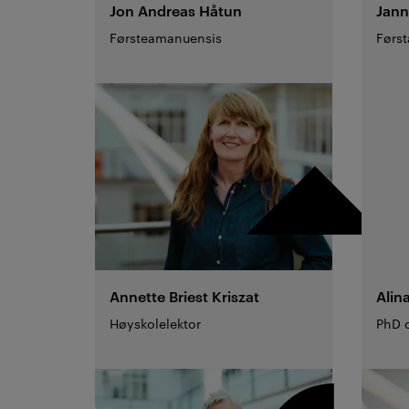
Jon Andreas
Håtun
Jann
Førsteamanuensis
Førs
Annette Briest
Kriszat
Alin
Høyskolelektor
PhD 