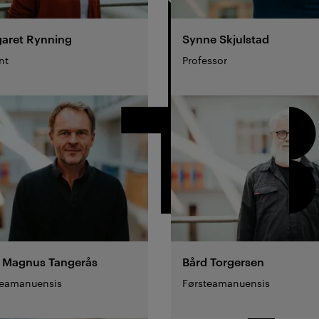
aret
Rynning
Synne
Skjulstad
nt
Professor
r Magnus
Tangerås
Bård
Torgersen
teamanuensis
Førsteamanuensis