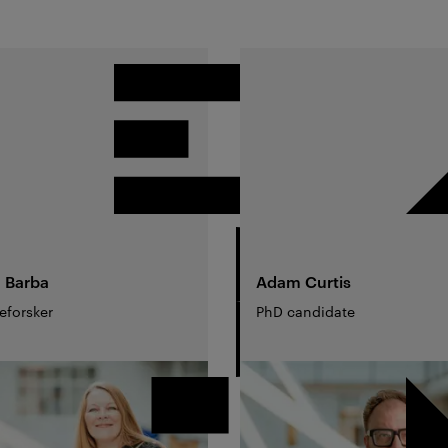
n
Barba
Adam
Curtis
eforsker
PhD candidate