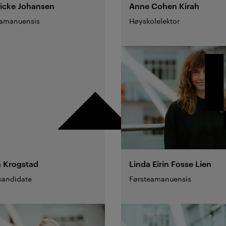
icke
Johansen
Anne Cohen
Kirah
tamanuensis
Høyskolelektor
a
Krogstad
Linda Eirin Fosse
Lien
candidate
Førsteamanuensis