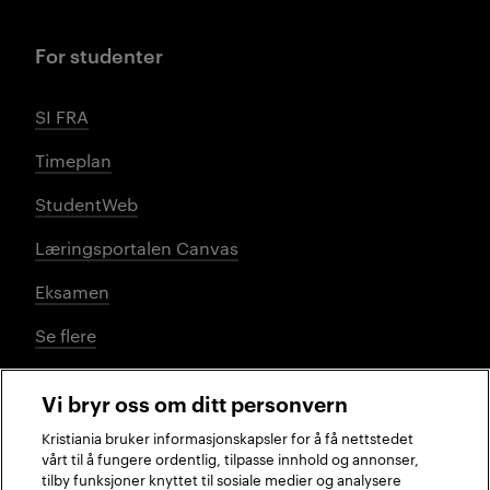
For studenter
SI FRA
Timeplan
StudentWeb
Læringsportalen Canvas
Eksamen
Se flere
Vi bryr oss om ditt personvern
Sosiale medier
Kristiania bruker informasjonskapsler for å få nettstedet
vårt til å fungere ordentlig, tilpasse innhold og annonser,
tilby funksjoner knyttet til sosiale medier og analysere