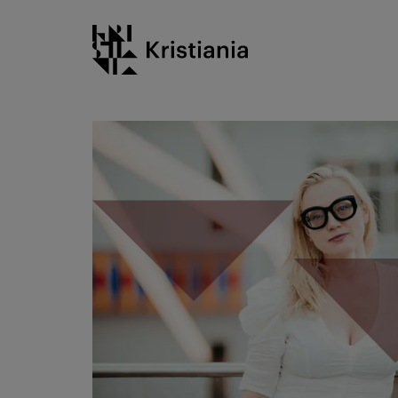
Gå
Kristiania logo
til
innhold