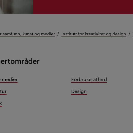
or samfunn, kunst og medier
Institutt for kreativitet og design
pertområder
e medier
Forbrukeratferd
tur
Design
k