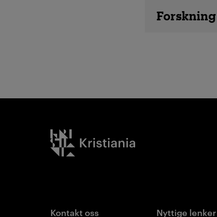
Ansatte d
Forskning
Kristiania logo
Kontakt oss
Nyttige lenker