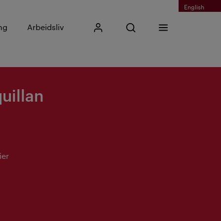
English
Skriv inn søkefrase
ng
Arbeidsliv
Mitt Kristiania
Åpne søk
Meny
Søk
uillan
ier