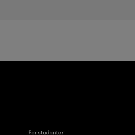
etaljer
For studenter