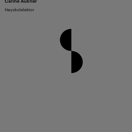
Carine
Aukner
Høyskolelektor