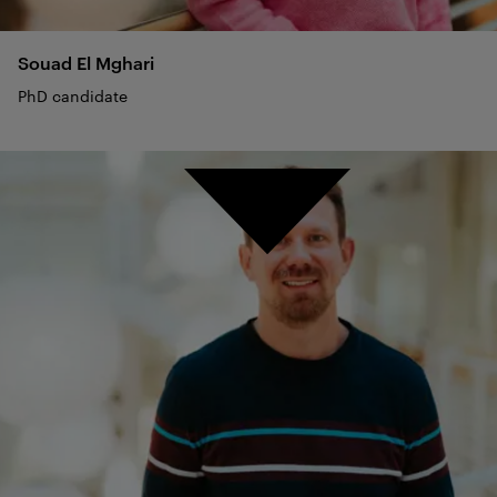
Souad
El Mghari
PhD candidate