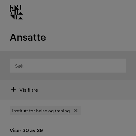
Kristiania logo
Gå
til
innhold
Ansatte
Søk
Filtre
Vis filtre
Institutt for helse og trening
Fjern filter
Viser 30 av 39
Resultat