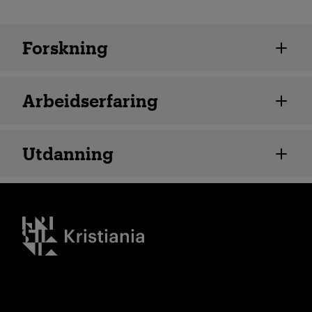
Ansatte detaljer
Forskning
Arbeidserfaring
Utdanning
Kristiania logo