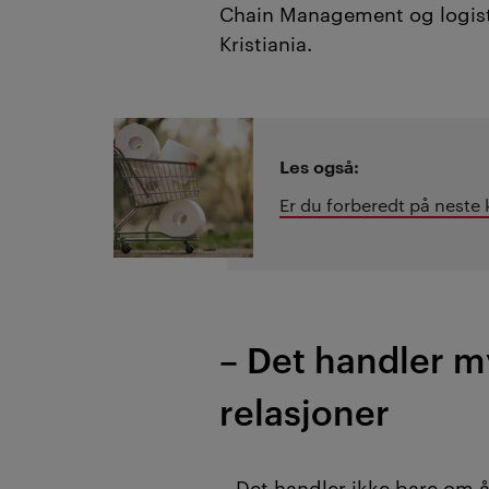
Chain Management og logis
Kristiania.
Les også:
Er du forberedt på neste 
– Det handler 
relasjoner
– Det handler ikke bare om å f