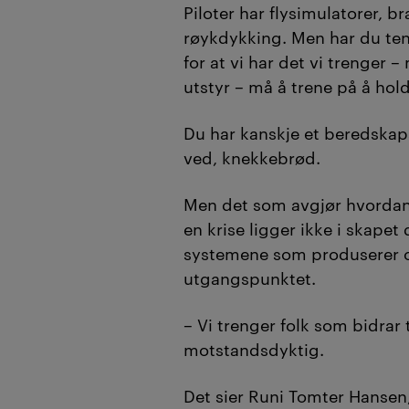
relasjoner, erfari
Piloter har flysimulatorer, 
vurderinger er av
røykdykking. Men har du ten
for at vi har det vi trenger –
systemene settes 
utstyr – må å trene på å hol
I en ny studie må
Du har kanskje et beredska
toppledere i kom
ved, knekkebrød.
forsyningskjeder f
beslutningene so
Men det som avgjør hvordan
en krise ligger ikke i skapet 
samfunnet i gang. D
systemene som produserer og
mer motstandsdyk
utgangspunktet.
mener Hansen.
– Vi trenger folk som bidrar 
(
Sammendraget er lage
motstandsdyktig.
kvalitetssikret av red
Det sier Runi Tomter Hansen,