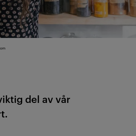
 som
ktig del av vår
t.