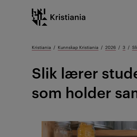
Gå
Kristiania logo
til
innhold
Kristiania
Kunnskap Kristiania
2026
3
Sl
Slik lærer stu
som holder sa