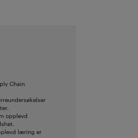
ply Chain
ørreundersøkelser
ter.
om opplevd
dshet.
pplevd læring er