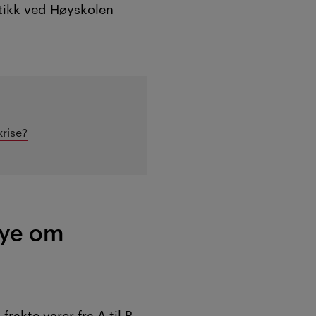
tikk ved Høyskolen
krise?
mye om
rakte varer fra A til B.