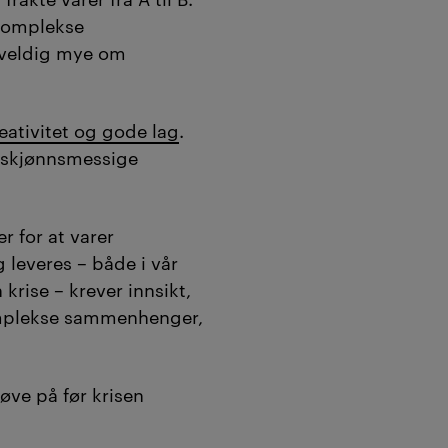
komplekse
 veldig mye om
eativitet og gode lag
.
 skjønnsmessige
 for at varer
 leveres – både i vår
krise – krever innsikt,
omplekse sammenhenger,
øve på før krisen