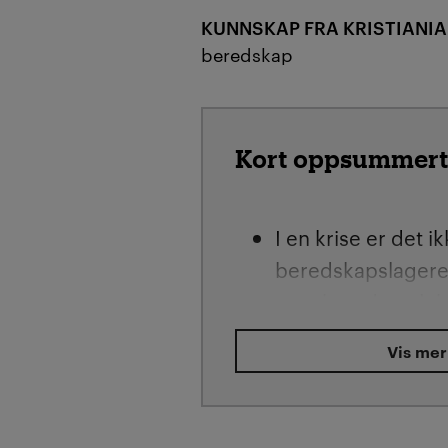
KUNNSKAP FRA KRISTIANIA
beredskap
Kort oppsummert
I en krise er det i
beredskapslageret
men hvordan glob
forsyningskjeder s
Vis mer
Høyskolelektor og
Tomter Hansen me