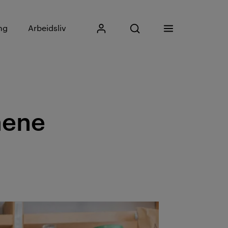
Skriv inn søkefrase
ng
Arbeidsliv
Mitt Kristiania
Åpne søk
Meny
Søk
mene