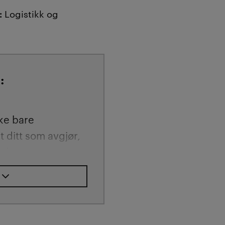
:
Logistikk og
:
kke bare
 ditt som avgjør,
ale
tyres.
 fagansvarlig Runi
ner at gode