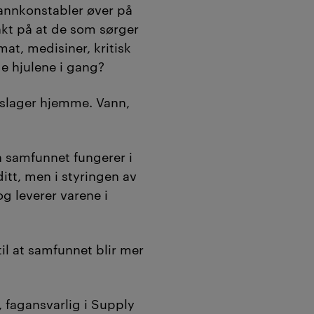
ng og raske
brannkonstabler øver på
gjørende når
kt på at de som sørger
 mat, medisiner, kritisk
på prøve.
de hjulene i gang?
 studenter simulere
pslager hjemme. Vann,
plekse
or å trene på
m kan holde
 samfunnet fungerer i
ditt, men i styringen av
et bidrar til et
 leverer varene i
tig samfunn,
til at samfunnet blir mer
t av KI og
aksjonen
).
 fagansvarlig i Supply