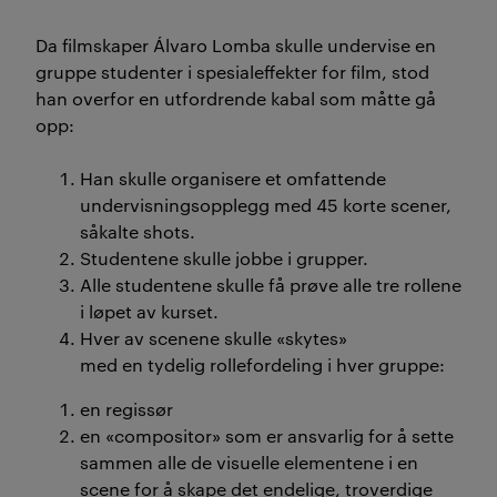
sin, støtte han på en logistisk
floke.
Da filmskap
er
Álvaro
Lomba
skulle undervise en
gruppe studenter i spesialeffekter for film
, stod
han overfor en utfordr
ende kabal som måtte gå
Løsningen fant han i
opp
:
Fibonacci-tallene, som ga et
elegant rotasjonssystem der
H
an skulle organisere et omfattende
undervisningsopplegg med 45 korte scener,
alle studentene fikk prøve
såkalte
shots
.
alle roller og samarbeide
Studentene
skulle jobbe i grupper
.
bredt, helt uten kaos.
Alle studentene skulle få prøve alle
tre
rollene
i løpet av kurset.
Hver av scenene skulle «skytes»
Resultatet til Lomba var ikke
med
en
tydelig rollefordeling i hver gruppe:
bare matematisk vakkert,
en regissør
men pedagogisk kraftfullt:
en «compositor» som er ansvarlig for å sette
økt motivasjon, sterkere
sammen alle de visuelle elementene i en
ansvarsfølelse og reell
scene for å skape det endelige, troverdige