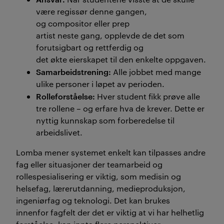
være
regissør denne gangen,
og
compositor
eller prep
artist
neste
gang
,
opplevde de det som
forutsigbart og rettferdig og
det
øk
te
eierskapet til
den enkelte
oppgaven.
Samarbeidstrening
:
Alle jobbet med mange
ulike personer i løpet av perioden.
Rolleforståelse
:
Hver student fikk prøve alle
tre rollene – og erfare hva de krev
er. Dette er
nyttig kunnskap som forberedelse til
arbeidslivet
.
Lomba
mener s
ystemet enkelt
kan
tilpasses andre
fag
eller situasjoner
der teamarbeid og
rollespesialisering er viktig
, som medisin
og
helsefag
, lærerutdanning
, medieproduksjon,
ingeniørfag
og teknologi
. Det kan brukes
innenfor
fagfelt der
det er viktig at vi har
helhetlig