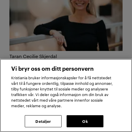
Taran Cecilie Skjerdal
Seniorrådgiver
Vi bryr oss om ditt personvern
Enhet for kommunikasjon og samfunn
Kristiania bruker informasjonskapsler for å få nettstedet
vårt til å fungere ordentlig, tilpasse innhold og annonser,
tilby funksjoner knyttet til sosiale medier og analysere
trafikken vår. Vi deler også informasjon om din bruk av
nettstedet vårt med våre partnere innenfor sosiale
medier, reklame og analyse.
Om magasinet
Detaljer
Ok