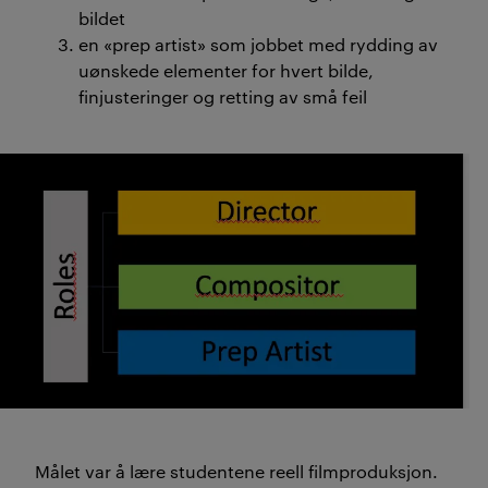
bildet
forberedelse til arbeidslivet.
en «prep artist» som jobbet med rydding av
uønskede elementer for hvert bilde,
(
Sammendraget er laget av KI og
finjusteringer og retting av små feil
kvalitetssikret av redaksjonen
).
Målet var å lære studentene
reell filmproduksjon
.