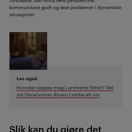
forståelse,
kan innta flere perspektiver,
kommunisere godt
og
løse problemer i dynamiske
situasjoner
.
Les også:
Hvordan skapes magi i animerte filmer? Det
vet Oscarvinner Álvaro Lomba alt om
Slik kan du gjøre det