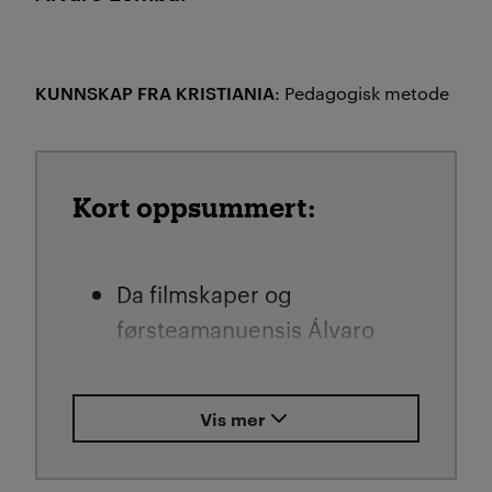
KUNNSKAP FRA KRISTIANIA
: Pedagogisk metode
Kort oppsummert:
Da filmskaper og
førsteamanuensis Álvaro
Lomba skulle organisere 45
filmscener med rullerende
Vis mer
roller og rettferdig
samarbeid i undervisningen