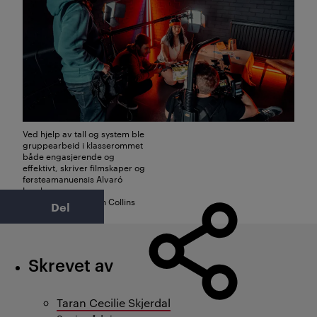
Ved hjelp av tall og system ble
gruppearbeid i klasserommet
både engasjerende og
effektivt, skriver filmskaper og
førsteamanuensis Alvaró
Lomba.
Foto: Unsplash / Ben Collins
Del
Skrevet av
Taran Cecilie Skjerdal