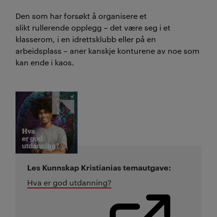
De
n
som har forsøkt å organisere et
slikt
rullerende
opplegg
– det
være seg i et
klasserom, i en idrettsklubb eller på en
arbeidsplass
– aner
kanskje
konturene av noe som
kan ende i kaos.
Les Kunnskap Kristianias temautgave:
Hva er god utdanning?