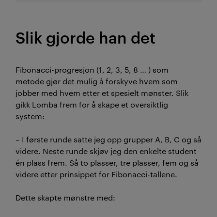
Slik gjorde han det
Fibonacci
-progresjon (1, 2, 3, 5, 8
…
)
som
metode
gjør det mulig
å forskyve hvem som
jobber med hvem
etter et spesielt mønster
. Slik
gikk
Lomba
frem for å skape et
oversiktlig
system:
–
I første runde satte jeg opp grupper A, B, C og så
videre. Neste runde skjøv jeg den enkelte student
én plass frem. Så to plasser, tre plasser, fem og så
videre etter prinsippet for
Fibonacci
-tallene
.
Dette skapte mønstre med: