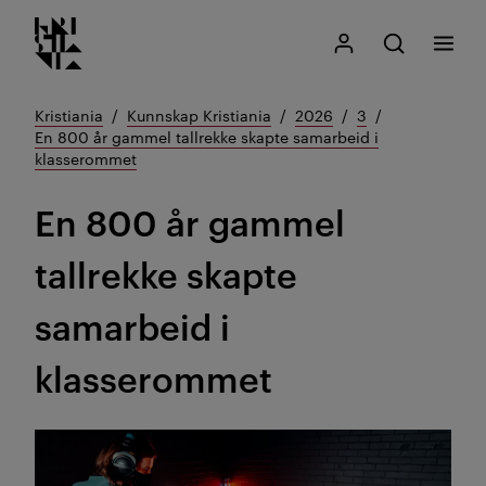
Kristiania logo
Gå
Søk
Mitt Kristiania
Åpne søk
Meny
til
innhold
Kristiania
Kunnskap Kristiania
2026
3
En 800 år gammel tallrekke skapte samarbeid i
klasserommet
En 800 år gammel
tallrekke skapte
samarbeid i
klasserommet