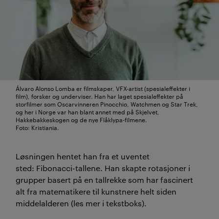
Álvaro Alonso Lomba er filmskaper, VFX-artist (spesialeffekter i
film), forsker og underviser. Han har laget spesialeffekter på
storfilmer som Oscarvinneren Pinocchio, Watchmen og Star Trek,
og her i Norge var han blant annet med på Skjelvet,
Hakkebakkeskogen og de nye Flåklypa-filmene.
Foto: Kristiania.
Løsningen hentet
han
fra et uventet
sted:
Fibonacci
-tallene.
Han skapte rotasjoner
i
grupper
basert på
en tallrekke som har fascinert
alt fra matematikere til kunstnere helt siden
middelalderen (les mer i tekstboks
).