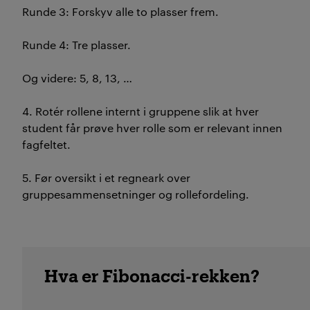
Runde 3:
Forskyv alle to
plasser
frem
.
Runde 4: Tre plasser.
Og videre: 5, 8, 13, …
4. Rotér
rollene internt i gruppene slik at hver
student får
prøve hver rolle
som er relevant innen
fagfelt
et
.
5. Før oversikt i et regneark over
gruppesammensetninger og rollefordeling.
Hva er Fibonacci-rekken?