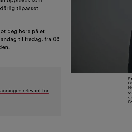
dårlig tilpasset
lot deg høre på et
ndag til fredag, fra 08
eden.
Ka
Co
Ha
tdanningen relevant for
og
di
Fo