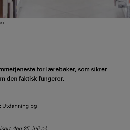
r i
ømmetjeneste for lærebøker, som sikrer
om den faktisk fungerer.
:
Utdanning og
sert den 25. juli på