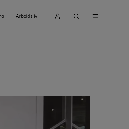
Skriv inn søkefrase
ng
Arbeidsliv
Mitt Kristiania
Åpne søk
Meny
Søk
r