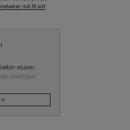
rebøker må få sitt
:
bøker stuper,
ale løsninger
, tungvinte og
e.
l Philip Lund
denter trenger en
om faktisk