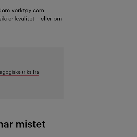
 dem verktøy som
krer kvalitet – eller om
gogiske triks fra
har mistet