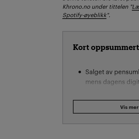
Khrono.no under tittelen "
Læ
Spotify-øyeblikk
".
Kort oppsummert
Salget av pensum
mens dagens digit
oppleves som dyre
lite brukervennlig
Vis mer
Høyskolelektor Kar
mener norske stu
strømmetjeneste s