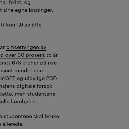
gen.
har feilet, og
t sine egne løsninger.
rlagsbransjen til
es behov med
itt kun 1,9 av åtte
binerer kvalitet,
lgjengelighet.
ar
omsetningen av
t av KI og
d over 30 prosent
to år
snitt 673 kroner på nye
aksjonen
).
osent mindre enn i
atGPT og ulovlige PDF-
nsjens digitale forsøk
 dette, men studentene
nelle lærebøker.
 studentene skal bruke
e allerede.