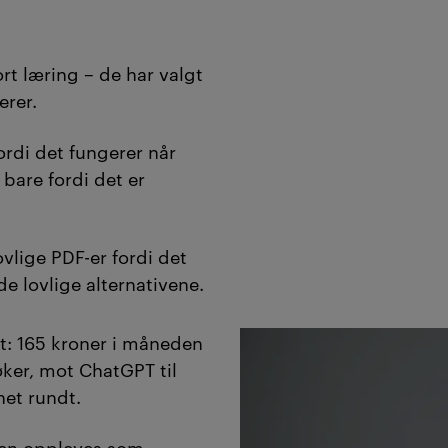
rt læring – de har valgt
erer.
ordi det fungerer når
 bare fordi det er
lige PDF-er fordi det
de lovlige alternativene.
t
: 165 kroner i måneden
bøker, mot ChatGPT til
net rundt.
men oppleves som