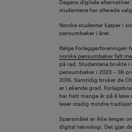
fungerer i hverda
Dagens digitale
alternativer 
studentene har allerede valg
Lund oppfordrer fo
å møte studenten
Norske studenter
kjøper i sn
teknologi som kom
pensumbøker i året.
opphavsrett og ti
Ifølge Forleggerforeningen h
(
Sammendraget er lage
norske pensumbøker falt me
på rad. Studentene brukte i 
kvalitetssikret av red
pensumbøker i 2023 – 36 pr
2016. Samtidig bruker de Ch
er i økende grad. Forlagsbra
har hatt mange år på å løse
leser stadig mindre tradisjo
Spørsmålet er ikke lenger
om
digital teknologi. Det gjør d