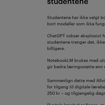
studentene
Studentene har ikke valgt bo
bort modeller som ikke fung
ChatGPT vokser eksplosivt f
studentene trenger det, ikke
billigere.
NotebookLM brukes med ulov
gir bedre læringsstøtte enn 
Sammenlign dette med Allvi
for tilgang til digitale lære
250 kr – og tilgjengelig døg
Digitale lærebøker finnes, 