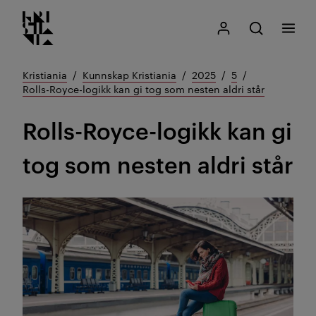
Kristiania logo
Gå
Søk
Mitt Kristiania
Åpne søk
Meny
til
innhold
Kristiania
Kunnskap Kristiania
2025
5
Rolls-Royce-logikk kan gi tog som nesten aldri står
Rolls-Royce-logikk kan gi
tog som nesten aldri står