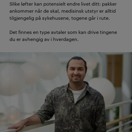
Slike løfter kan potensielt endre livet ditt: pakker
Ph.d.-stipendiat
ankommer når de skal, medisinsk utstyr er alltid
tilgjengelig på sykehusene, togene går i rute.
Gholamhossein Kazemi
mener modellen kan gi oss
Det finnes en type avtaler som kan drive tingene
mer punktlige fly, tryggere
du er avhengig av i hverdagen.
sykehus og en mer effektiv
hverdag – men bare hvis
begge partene i en avtale er
modne og rigget for det.
For at denne typen kontrakt
skal fungere, må både
leverandør og kunde
samarbeide tett, dele mål og
ressurser og være klare for