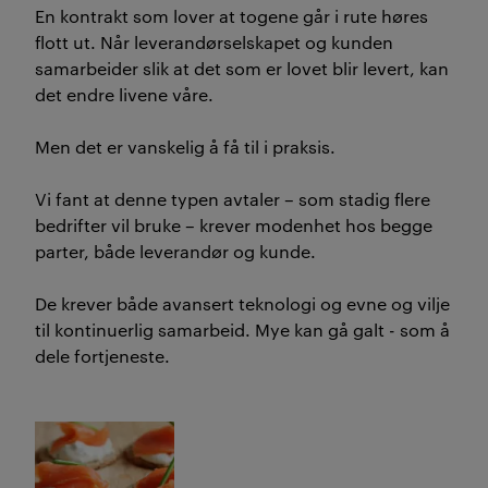
En kontrakt som lover at togene går i rute høres
flott ut.
Når
leverandørselskap
et
og kunde
n
samarbeider
slik at
det som er lovet blir levert
, kan
det endre livene våre.
M
en de
t
er vanskelig
å få til i praksis
.
Vi fant at denne typen avtaler – som stadig flere
bedrifter vil bruke – krever modenhet hos begge
parter, både leverandør og kunde.
De krever både avansert teknologi og evne og vilje
til kontinuerlig samarbeid. Mye kan gå galt - som å
dele fortjeneste.