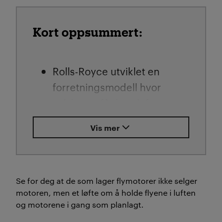
Kort oppsummert:
Rolls-Royce utviklet en
forretningsmodell hvor
selskapet får betalt for
resultatet
de leverer i stedet
Vis mer
for å bare selge et produkt.
Det vil si at de lover for
eksempel et antall timer en
flymotor skal fungere
Se for deg at de som lager flymotorer ikke selger
motoren, men et løfte om å holde flyene i luften
fremfor å bare selge selve
og motorene i gang som planlagt.
motoren.