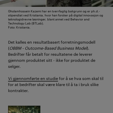
felles innovasjon.
Gholamhossein Kazemi har en tverrfaglig bakgrunn og er ph.d.-
stipendiat ved Kristiania, hvor han forsker på digital innovasjon og
teknologidrevne løsninger, blant annet ved Behavior and
(
Sammendraget er laget av KI og
Technology Lab (BTLab).
Foto: Kristiania.
kvalitetssikret av redaksjonen
).
Det kalles en resultatbasert forretningsmodell
(
OBBM - Outcome-Based Business Model
).
Bedrifter får betalt for resultatene de leverer
gjennom produktet sitt - ikke for produktet de
selger.
Vi gjennomførte en studie
for å se hva som skal til
for at bedrifter skal være klare til å ta i bruk slike
kontrakter.