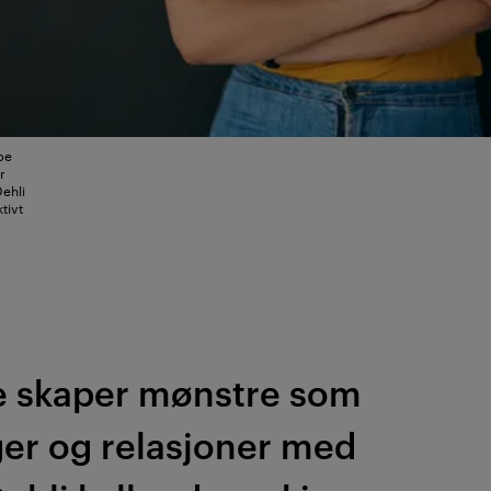
be
r
Dehli
tivt
re skaper mønstre som
ger og relasjoner med