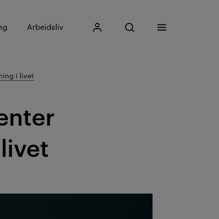
Skriv inn søkefrase
ng
Arbeidsliv
Mitt Kristiania
Åpne søk
Meny
Søk
ing i livet
enter
livet