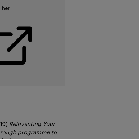
 her:
019)
Reinventing Your
kthrough programme to