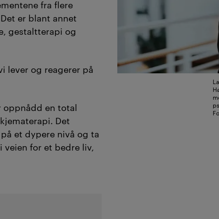
mentene fra flere
Det er blant annet
e, gestaltterapi og
vi lever og reagerer på
La
Hø
me
ps
r oppnådd en total
Fo
skjematerapi. Det
 på et dypere nivå og ta
 veien for et bedre liv,