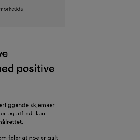
i mørketida
ve
ed positive
derliggende skjemaer
ser og atferd, kan
ålrettet.
om føler at noe er galt