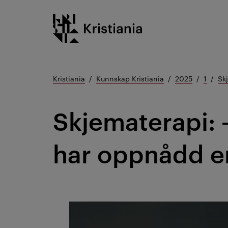
Gå
Kristiania logo
til
innhold
Kristiania
Kunnskap Kristiania
2025
1
Sk
Skjematerapi: 
har oppnådd en 