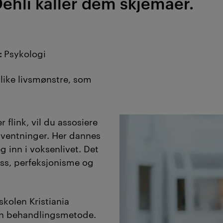
ehli kaller dem skjemaer.
:
Psykologi
like livsmønstre, som
 flink, vil du assosiere
rventninger. Her dannes
 inn i voksenlivet. Det
ress, perfeksjonisme og
kolen Kristiania
 en behandlingsmetode.