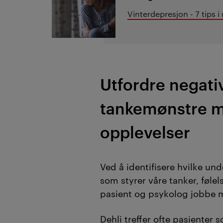
Vinterdepresjon - 7 tips 
Utfordre negati
tankemønstre m
opplevelser
Ved å identifisere hvilke un
som styrer våre tanker, følel
pasient og psykolog jobbe m
Dehli treffer ofte pasienter s