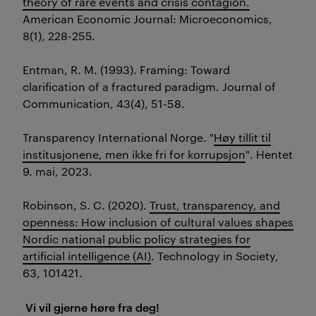
theory of rare events and crisis contagion.
American Economic Journal: Microeconomics
,
8
(1), 228-255.
Entman
, R. M. (1993). Framing: Toward
clarification of a fractured paradigm.
Journal of
Communication
,
43
(4), 51-58.
Transparency International Norge. "
Høy tillit til
institusjonene, men ikke fri for korrupsjon
".
Hentet
9
. mai
, 2023.
Robinson, S. C. (2020).
Trust, transparency, and
openness: How inclusion of cultural values shapes
Nordic national public policy strategies for
artificial intelligence (AI)
. Technology in Society,
63, 101421.
Vi vil gjerne høre fra deg!