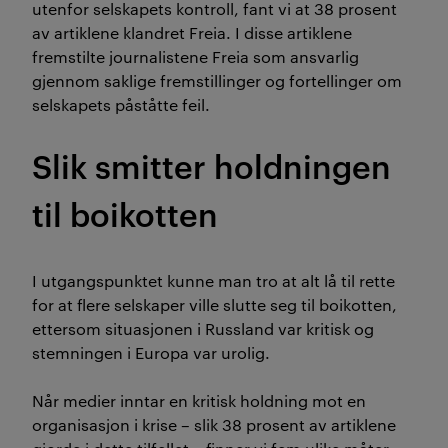
utenfor selskapets kontroll
,
fant vi at
38
prosent
av artiklene
klandret
Freia.
I d
isse artiklene
fremstilte
journalistene
Freia som ansvarlig
gjennom saklige fremstillinger og fortellinger
om
selskapets påståtte feil
.
Slik smitter h
oldningen
til boikotten
I utgangspunktet kunne man tro at alt lå til rette
for
at
flere selskaper ville slutte seg til boikotten,
ettersom situasjonen i Russland
var kritisk og
stemningen i Europa var
urolig.
Når medier inntar en
kritisk
holdning mot en
organisasjon i krise
– slik 38 prosent av artiklene