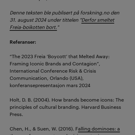
Denne teksten ble publisert på forskning.no den
31. august 2024 under tittelen "
Derfor smeltet
Freia-boikotten bort.
"
Referanser:
“
The 2023 Freia ‘Boycott’ that Melted Away:
Framing Iconic Brands and Contagion”,
International Conference Risk & Crisis
Communication, Orlando (USA),
konferansepresentasjon
mars
2024
Holt, D. B. (2004).
How brands become icons: The
principles of cultural branding
. Harvard Business
Press.
Chen, H., & Suen, W. (2016). F
alling dominoes: a