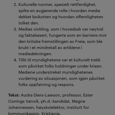
Kulturelle normer
, spesielt rettferdighet,
spilte en avgjørende rolle i
hvordan media
dekket boikotten og
hvordan
offentlig
heten
tolket
d
en.
Medias vinkling
, som i
hovedsak
var
nøytral
og faktabasert
, fungerte som en barriere mot
den
kritiske fremstillingen av Freia,
som ble
brukt
i et mindretall
av
artiklene i
medie
dekningen
.
Tillit til
myndighetene
var
e
t
kulturel
t trekk
som
påvirket
folks holdninger
under krisen.
Mediene
understreket
myndighetenes
vurdering av situasjonen,
som
igjen
påvirket
folks
oppfatning og respons.
Tekst:
Audra Diers-Lawson, professor, Ester
Conings Vanvik, ph.d.-kandidat, Magne
Johannessen, høyskolelektor, Institutt for
kommunikasjon, Kristiania.