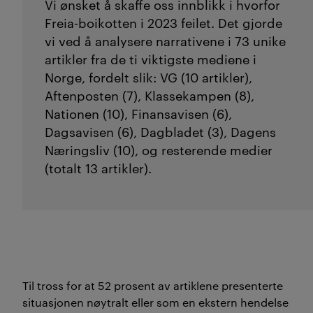
Vi ønsket å
skaffe oss
innblikk i hvorfor
Freia-boikotten
i 2023
feilet
. Det gjorde
vi ved å
analysere
narrativene
i
73 unike
artikler fra de ti viktigste mediene i
Norge, fordelt slik:
VG (10
artikler
),
Aftenposten (7), Klassekampen (8),
Nationen (10), Finansavisen (6),
Dags
a
visen (6), Dagbladet (3), Dagens
Næringsliv (10),
og
resterende medier
(total
t
13
artikler
).
Til tross for
at
52
prosent
av artiklene presenterte
situasjonen nøytralt eller som en ekstern hendelse