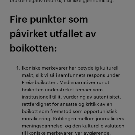
brukte
negativ retorikk
, fikk
ikke gjennomslag.
Fire
punkter
som
påvirke
t
utfall
et
av
boikotten
:
Ikoniske merkevarer har betydelig kulturell
makt
, slik
vi så i samfunnets respons under
Freia
-boikotten.
Medienarrativer
rundt
boikotten understreket temaer som
institusjonell tillit,
vurdering av
autentisitet,
rettferdighet for ansatte og kritikk av
en
boikott som fremstod som
opportunistisk
moralisering.
K
oblingen mellom journalisters
meningsdannelse
,
og den kulturelle valutaen
til ikoniske merkevarer
,
var avgjørende
.