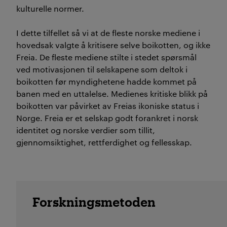
kulturelle normer.
I dette tilfellet så vi at de fleste
norske
m
ediene i
hovedsak
valgte
å kritisere
selve boikotten
, og ikke
Freia.
De fleste m
ediene
stilte
i stedet
spørsmål
ved motivasjone
n til selskapene som deltok
i
boikotten
før
myndighetene
hadde
kommet på
banen med en uttalelse.
Medienes kritiske blikk på
boikotten
var
påvirket av Freias ikoniske
status i
Norg
e.
Freia
er
et
selskap
godt forankret i
norsk
identitet og
norske
verdier som tillit,
gjennomsiktighet, rettferdighet og
fellesskap
.
Forskningsmetoden