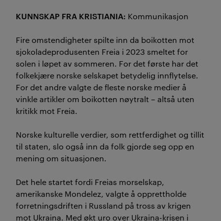
KUNNSKAP FRA KRISTIANIA:
Kommunikasjon
Fire
omstendigheter
spilte inn da boikotten mot
sjokoladeprodusenten
Freia
i 2023
smeltet for
solen i løpet av sommeren
.
For det første har d
et
folkekjæ
r
e
norske selskapet betydelig in
n
flytelse
.
F
or det andre
valgte
de fleste
norske medier
å
vinkle
artikler
om boikotten
nøytralt
– altså
uten
kritikk mot
Freia.
N
orske kulturelle
verdi
er
,
s
om rettferd
ighet
og tillit
til staten
,
slo også
inn
da folk gjorde seg opp en
mening
om situasjonen.
Det hele startet fordi Freias morselskap,
amerikanske
Mondelez
, valgte å opprettholde
forretningsdriften i Russland på tross av krigen
mot Ukraina. Med økt uro over Ukraina-krisen i