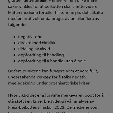
gjorde
i dette tilfellet
–
finner vi
fem
ulike
måt
er
saker vinkles for at boikotten skal smitte
videre
.
Må
ten mediene forteller historiene på,
det
såkalte
medie
narrativ
et
, er da preget av en eller flere av
følgende
:
negativ
tone
direkte merkekritikk
t
ildeling av skyld
oppfordring til handling
oppfordring til å handle uten å nøle
D
e fem punktene
kan fungere
som
et verdifullt
,
undersøkende
verktøy for å tolke negativ
mediedekning under organisatoriske kriser.
Hvor viktig det er å forvalte merkevaren godt
for
å
stå støtt i
en krise, ble
tydelig i
vår
analyse av
Freia-boikotten
s
fiasko
i 2023
. De mediene som