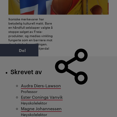
Ikoniske merkevarer har
betydelig kulturell makt. Bare
en håndfull selskaper valgte å
stoppe salget av Freia-
produkter, og medias vinkling
fungerte som en barriere mot
den kritiske fremstillingen.
Foto: Cecilie Taran Skjerdal
Del
Skrevet av
Audra Diers-Lawson
Professor
Ester Conings Vanvik
Høyskolelektor
Magne Johannessen
Høyskolelektor