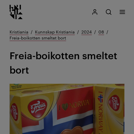
Kristiania logo
Gå
Søk
Mitt Kristiania
Åpne søk
Meny
til
innhold
Kristiania
Kunnskap Kristiania
2024
08
Freia-boikotten smeltet bort
Freia-boikotten smeltet
bort