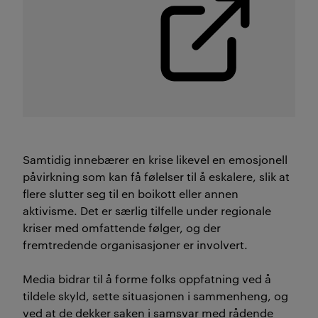
Samtidig innebærer
en krise
likevel
en emosjonell
påvirkning s
om kan
få
følelser
til å eskalere
,
slik at
flere slutter seg til en boikott el
ler annen
aktivisme. Det er særlig tilfelle
under
regionale
kriser med omfattende
følger
,
og der
fremtredende organisasjoner
er involvert
.
Medi
a
bidrar til å
forme
folks
oppfatning ved å
tildele skyld, sette situasjonen i sammenheng
,
og
ved at de dekker saken i
samsvar med rådende