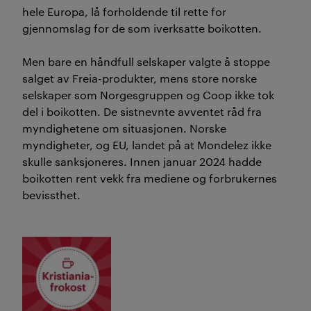
hele Europa, lå
forholdende
til rette for
gjennomslag
for de som
iverksatte boikotten
.
Men bare
en håndfull selskaper
valgte å stoppe
salget av
Freia-produkter, mens store norske
selskaper som
Norgesgruppen
og
Coop
ikke tok
del i
boikotten.
De sistnevnte
avventet råd fra
myndighetene om situasjonen.
Norske
m
yndighete
r,
og EU, lande
t på at
Mondelez
ikke
skulle sanksjoneres
.
Innen januar 2024 hadde
boikotten
ren
t
vekk
fra mediene og forbrukernes
bevissthet.