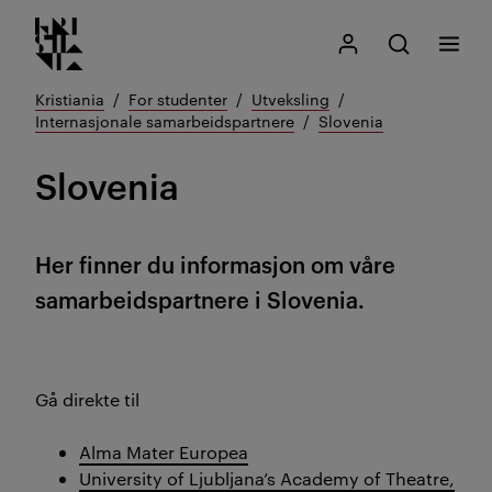
Kristiania logo
Gå
Søk
Mitt Kristiania
Åpne søk
Meny
til
innhold
Kristiania
For studenter
Utveksling
Internasjonale samarbeidspartnere
Slovenia
Slovenia
Her finner du informasjon om våre
samarbeidspartnere i Slovenia.
Gå direkte til
Alma Mater Europea
University of Ljubljana’s Academy of Theatre,