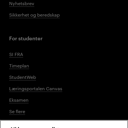
Nyhetsbrev
Sikkerhet og beredskap
For studenter
SI FRA
Timeplan
StudentWeb
Læringsportalen Canvas
Eksamen
Se flere