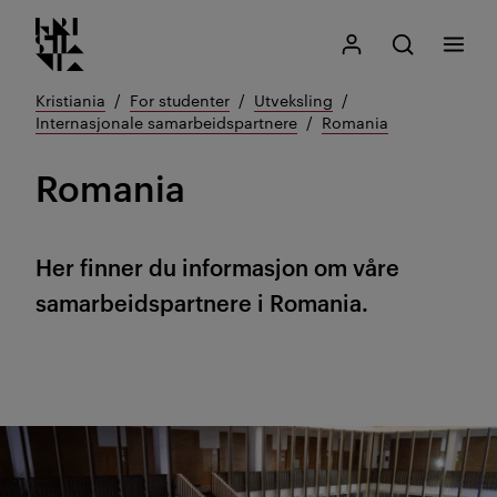
Kristiania logo
Gå
Søk
Mitt Kristiania
Åpne søk
Meny
til
innhold
Kristiania
For studenter
Utveksling
Internasjonale samarbeidspartnere
Romania
Romania
Her finner du informasjon om våre
samarbeidspartnere i Romania.