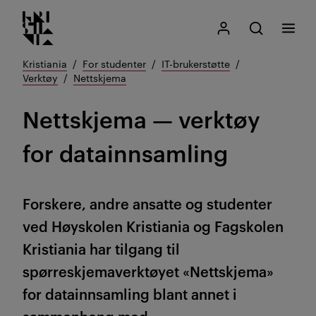
Kristiania logo
Gå
Søk
Mitt Kristiania
Åpne søk
Meny
til
innhold
Kristiania
For studenter
IT-brukerstøtte
Verktøy
Nettskjema
Nettskjema — verktøy
for datainnsamling
Forskere, andre ansatte og studenter
ved Høyskolen Kristiania og Fagskolen
Kristiania har tilgang til
spørreskjemaverktøyet «Nettskjema»
for datainnsamling blant annet i