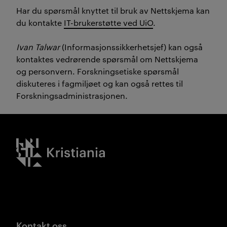
Har du spørsmål knyttet til bruk av Nettskjema kan
du kontakte
IT-brukerstøtte ved UiO
.
Ivan Talwar
(Informasjonssikkerhetsjef) kan også
kontaktes vedrørende spørsmål om Nettskjema
og personvern. Forskningsetiske spørsmål
diskuteres i fagmiljøet og kan også rettes til
Forskningsadministrasjonen.
Kristiania logo
Kontakt oss