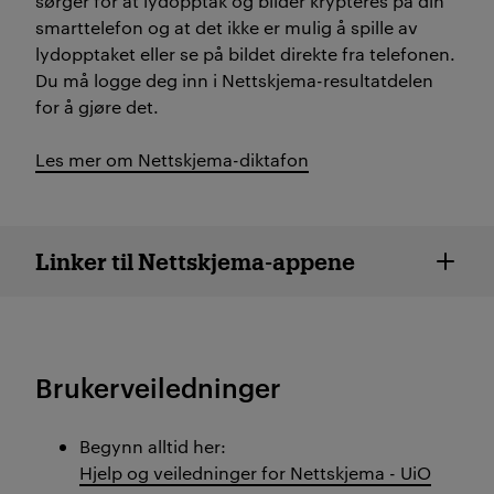
sørger for at lydopptak og bilder krypteres på din
smarttelefon og at det ikke er mulig å spille av
lydopptaket eller se på bildet direkte fra telefonen.
Du må logge deg inn i Nettskjema-resultatdelen
for å gjøre det.
Les mer om Nettskjema-diktafon
Nettskjema apper - accordio
Linker til Nettskjema-appene
Brukerveiledninger
Begynn alltid her:
Hjelp og veiledninger for Nettskjema - UiO