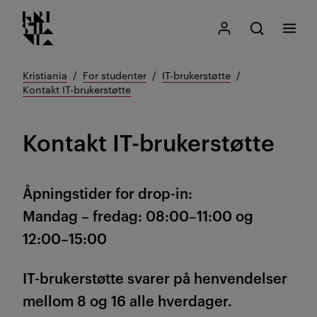
Kristiania logo
Gå
Søk
Mitt Kristiania
Åpne søk
Meny
til
innhold
Kristiania
For studenter
IT-brukerstøtte
Kontakt IT-brukerstøtte
Kontakt IT-brukerstøtte
Åpningstider for drop-in:
Mandag – fredag: 08:00–11:00 og
12:00–15:00
IT-brukerstøtte svarer på henvendelser
mellom 8 og 16 alle hverdager.