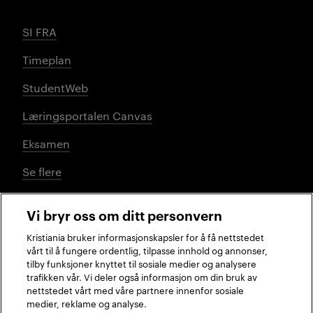
SI FRA
Timeplan
StudentWeb
Læringsportalen Canvas
Eksamen
Se flere
Vi bryr oss om ditt personvern
Sosiale medier
Kristiania bruker informasjonskapsler for å få nettstedet
vårt til å fungere ordentlig, tilpasse innhold og annonser,
tilby funksjoner knyttet til sosiale medier og analysere
trafikken vår. Vi deler også informasjon om din bruk av
Facebook
Instagram
LinkedIn
TikTok
nettstedet vårt med våre partnere innenfor sosiale
medier, reklame og analyse.