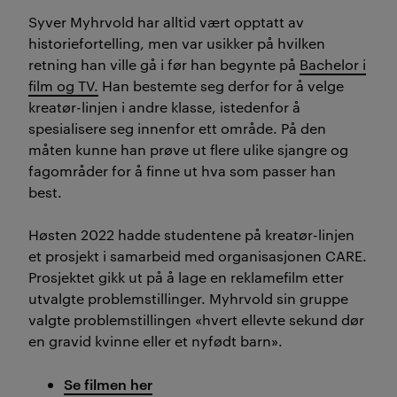
Syver Myhrvold har alltid vært opptatt av
historiefortelling, men var usikker på hvilken
retning han ville gå i før han begynte på
Bachelor i
film og TV.
Han bestemte seg derfor for å velge
kreatør-linjen i andre klasse, istedenfor å
spesialisere seg innenfor ett område. På den
måten kunne han prøve ut flere ulike sjangre og
fagområder for å finne ut hva som passer han
best.
Høsten 2022 hadde studentene på kreatør
-
linjen
et prosjekt i samarbeid med organisasjonen CARE.
Prosjektet gikk ut på å lage en reklamefilm etter
utvalgte problemstillinger.
Myhrvold
sin gruppe
valgte
problemstillingen
«hvert ellevte sekund dør
en gravid kvinne eller et nyfødt barn».
Se filmen her