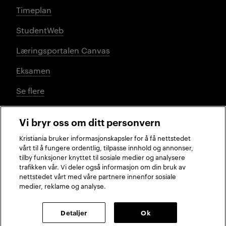
Timeplan
StudentWeb
Læringsportalen Canvas
Eksamen
Se flere
Vi bryr oss om ditt personvern
Sosiale medier
Kristiania bruker informasjonskapsler for å få nettstedet
vårt til å fungere ordentlig, tilpasse innhold og annonser,
tilby funksjoner knyttet til sosiale medier og analysere
trafikken vår. Vi deler også informasjon om din bruk av
Facebook
Instagram
LinkedIn
TikTok
nettstedet vårt med våre partnere innenfor sosiale
medier, reklame og analyse.
2026 © Kristiania
Detaljer
Ok