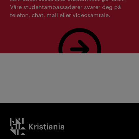
Våre studentambassadører svarer deg på
telefon, chat, mail eller videosamtale.
Les mer
Kristiania logo