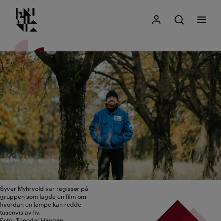
Kristiania logo
Gå
Søk
Mitt Kristiania
Åpne søk
Meny
til
innhold
Syver Myhrvold var regissør på
gruppen som lagde en film om
hvordan en lampe kan redde
tusenvis av liv.
Foto: Theodor Haugen