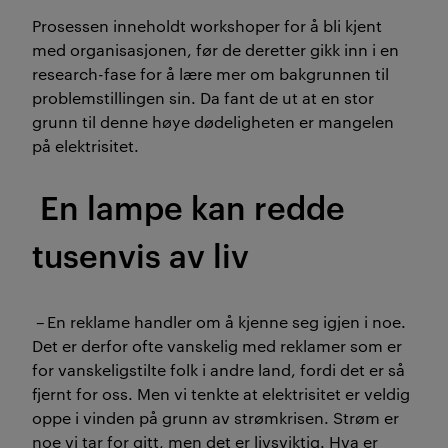
Prosessen inneholdt workshoper for å bli kjent
med organisasjonen, før de deretter gikk inn i en
research
-
fase for å lære mer om bakgrunnen til
problemstillingen sin. Da fant de ut at en stor
grunn
til denne høye dødeligheten
er mangelen
på elektrisitet.
En lampe kan redde
tusenvis av liv
–
En reklame handler om å kjenne seg igjen i noe.
Det er derfor ofte vanskelig med reklamer som er
for vanskeligstilte folk i andre land
,
fordi det er så
fjernt for oss
. Men vi tenkte at e
lektrisitet er veldig
oppe i vinden på grunn av strømkrisen. Strøm er
noe vi tar for gitt, men det er livsviktig. Hva er