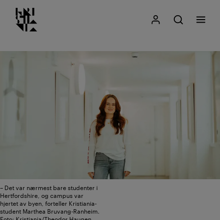
Kristiania logo
Gå
Søk
Mitt Kristiania
Åpne søk
Meny
til
innhold
– Det var nærmest bare studenter i
Hertfordshire, og campus var
hjertet av byen, forteller Kristiania-
student Marthea Bruvang-Ranheim.
Foto: Kristiania/Theodor Haugen