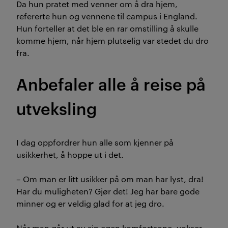
Da hun pratet med venner om å dra hjem,
refererte hun og vennene til campus i England.
Hun forteller at det ble en rar omstilling å skulle
komme hjem, når hjem plutselig var stedet du dro
fra.
Anbefaler alle å reise på
utveksling
I dag oppfordrer hun alle som kjenner på
usikkerhet, å hoppe ut i det.
– Om man er litt usikker på om man har lyst, dra!
Har du muligheten? Gjør det! Jeg har bare gode
minner og er veldig glad for at jeg dro.
Når man går ut av sin egen komfortsone, vokser