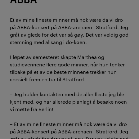
Et av mine fineste minner må nok være da vi dro
på ABBA-konsert på ABBA-arenaen i Stratford. Jeg
gråt av glede for det var så gøy. Det var veldig god
stemning med allsang i do-køen.
I løpet av semesteret skapte Marthea og
studievennene flere gode minner, når hun tenker
tilbake på et av de beste minnene trekker hun
spesielt frem en tur til Stratford.
– Jeg holder kontakten med de aller fleste jeg ble
kjent med, og har allerede planlagt å besøke noen
vi møtte fra Berlin!
– Et av mine fineste minner må nok være da vi dro
på ABBA-konsert på ABBA-arenaen i Stratford. Jeg
gråt av glede for det var så gøy. Det var veldig god