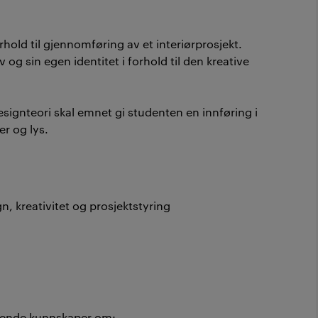
rhold til gjennomføring av et interiørprosjekt.
v og sin egen identitet i forhold til den kreative
esignteori skal emnet gi studenten en innføring i
er og lys.
gn, kreativitet og prosjektstyring
gende kunnskaper om: