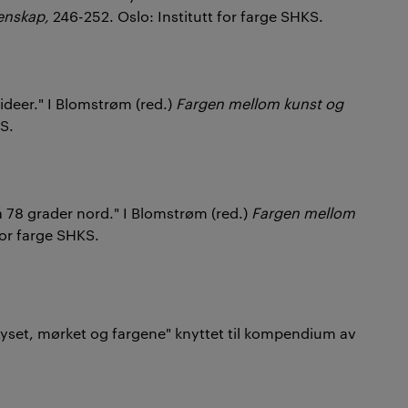
tenskap,
246-252. Oslo: Institutt for farge SHKS.
ideer." I Blomstrøm (red.)
Fargen mellom kunst og
KS.
å 78 grader nord." I Blomstrøm (red.)
Fargen mellom
for farge SHKS.
"Lyset, mørket og fargene" knyttet til kompendium av