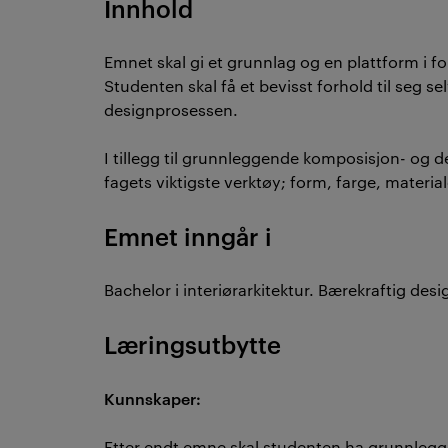
Innhold
Emnet skal gi et grunnlag og en plattform i fo
Studenten skal få et bevisst forhold til seg sel
designprosessen.
I tillegg til grunnleggende komposisjon- og d
fagets viktigste verktøy; form, farge, material
Emnet inngår i
Bachelor i interiørarkitektur. Bærekraftig desi
Læringsutbytte
Kunnskaper:
Etter endt emne skal studenten ha grunnleg