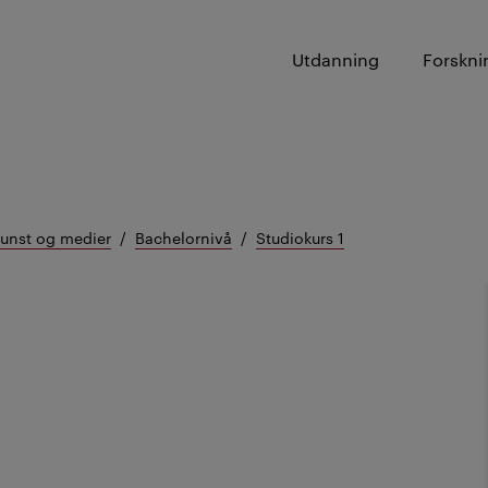
Utdanning
Forskni
kunst og medier
Bachelornivå
Studiokurs 1