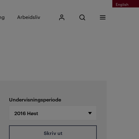
English
Skriv inn søkefrase
ng
Arbeidsliv
Mitt Kristiania
Åpne søk
Meny
Søk
Undervisningsperiode
Skriv ut