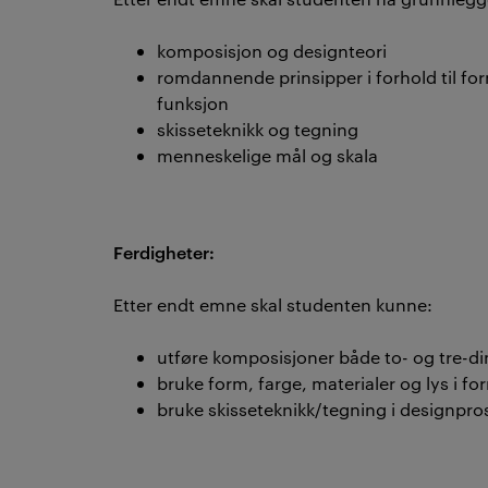
komposisjon og designteori
romdannende prinsipper i forhold til fo
funksjon
skisseteknikk og tegning
menneskelige mål og skala
Ferdigheter:
Etter endt emne skal studenten kunne:
utføre komposisjoner både to- og tre-d
bruke form, farge, materialer og lys i fo
bruke skisseteknikk/tegning i designpr