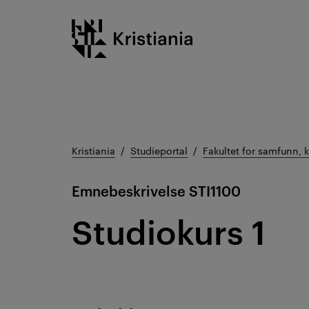
Gå
Kristiania logo
til
innhold
Kristiania
Studieportal
Fakultet for samfunn, 
Emnebeskrivelse
STI1100
Studiokurs 1