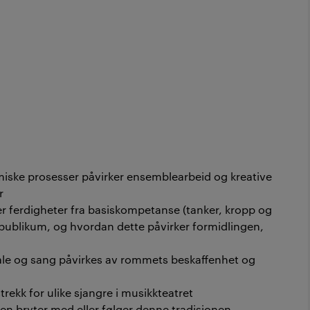
ke prosesser påvirker ensemblearbeid og kreative
r
ferdigheter fra basiskompetanse (tanker, kropp og
et publikum, og hvordan dette påvirker formidlingen,
ale og sang påvirkes av rommets beskaffenhet og
trekk for ulike sjangre i musikkteatret
en bryter med eller følger denne tradisjonen