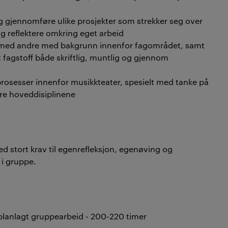
 gjennomføre ulike prosjekter som strekker seg over
og reflektere omkring eget arbeid
r med andre med bakgrunn innenfor fagområdet, samt
 fagstoff både skriftlig, muntlig og gjennom
prosesser innenfor musikkteater, spesielt med tanke på
tre hoveddisiplinene
 stort krav til egenrefleksjon, egenøving og
r i gruppe.
eplanlagt gruppearbeid - 200-220 timer