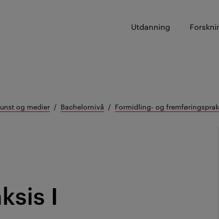
Utdanning
Forskni
kunst og medier
Bachelornivå
Formidling- og fremføringspraks
ksis I