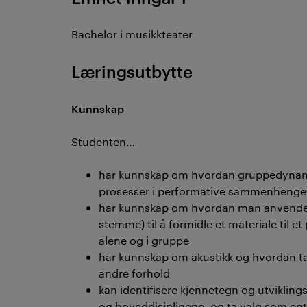
Bachelor i musikkteater
Læringsutbytte
Kunnskap
Studenten…
har kunnskap om hvordan gruppedynamis
prosesser i performative sammenhenge
har kunnskap om hvordan man anvender 
stemme) til å formidle et materiale til 
alene og i gruppe
har kunnskap om akustikk og hvordan t
andre forhold
kan identifisere kjennetegn og utviklings
og hoveddisiplinene, og ta valg som ent