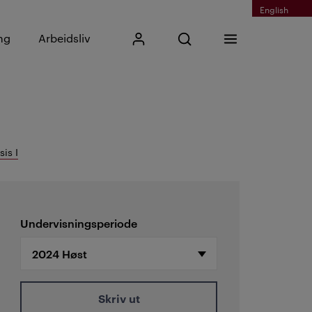
English
Skriv inn søkefrase
ng
Arbeidsliv
Mitt Kristiania
Åpne søk
Meny
Søk
is I
Undervisningsperiode
Skriv ut