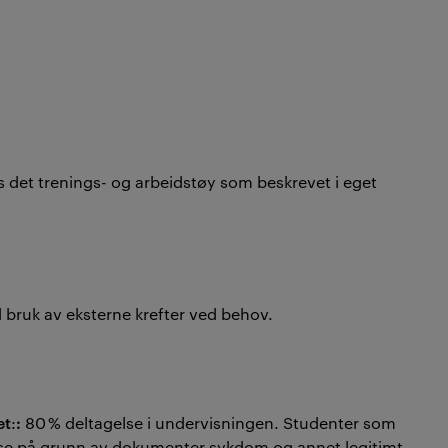
s det trenings- og arbeidstøy som beskrevet i eget
 bruk av eksterne krefter ved behov.
et
:
:
80 % deltagelse i undervisningen. Studenter som
gelse på grunn av dokumenter sykdom og annet legitimt