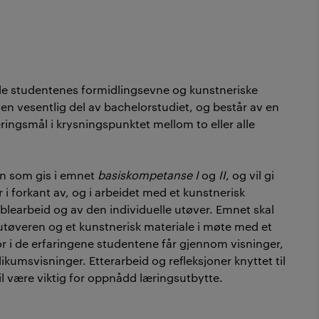
kle studentenes formidlingsevne og kunstneriske
n vesentlig del av bachelorstudiet, og består av en
ringsmål i krysningspunktet mellom to eller alle
l.
en som gis i emnet
basiskompetanse I
og
II
, og vil gi
i forkant av, og i arbeidet med et kunstnerisk
learbeid og av den individuelle utøver. Emnet skal
tøveren og et kunstnerisk materiale i møte med et
or i de erfaringene studentene får gjennom visninger,
kumsvisninger. Etterarbeid og refleksjoner knyttet til
il være viktig for oppnådd læringsutbytte.