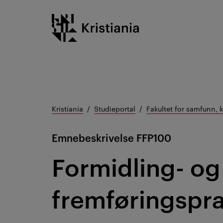
Gå
Kristiania logo
til
innhold
Kristiania
Studieportal
Fakultet for samfunn, 
Emnebeskrivelse
FFP100
Formidling- og
fremføringspra