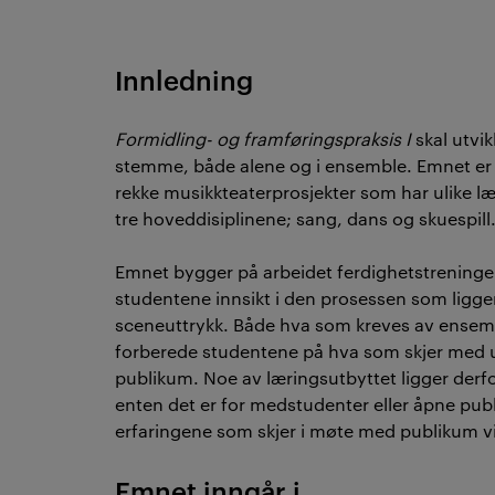
Innledning
Formidling- og framføringspraksis I
skal utvi
stemme, både alene og i ensemble. Emnet er e
rekke musikkteaterprosjekter som har ulike læ
tre hoveddisiplinene; sang, dans og skuespil
Emnet bygger på arbeidet ferdighetstrening
studentene innsikt i den prosessen som ligger 
sceneuttrykk. Både hva som kreves av ensemb
forberede studentene på hva som skjer med u
publikum. Noe av læringsutbyttet ligger derf
enten det er for medstudenter eller åpne publi
erfaringene som skjer i møte med publikum v
Emnet inngår i