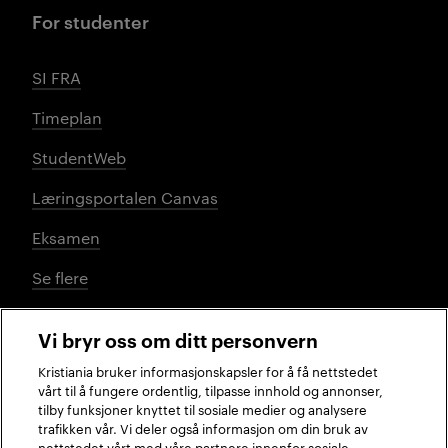
For studenter
SI FRA
Timeplan
StudentWeb
Læringsportalen Canvas
Eksamen
Se flere
Vi bryr oss om ditt personvern
Sosiale medier
Kristiania bruker informasjonskapsler for å få nettstedet
vårt til å fungere ordentlig, tilpasse innhold og annonser,
tilby funksjoner knyttet til sosiale medier og analysere
trafikken vår. Vi deler også informasjon om din bruk av
Facebook
Instagram
LinkedIn
TikTok
nettstedet vårt med våre partnere innenfor sosiale