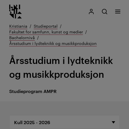
Kristiania logo
Gå
Søk
Mitt Kristiania
Åpne søk
Meny
til
innhold
Kristiania
Studieportal
Fakultet for samfunn, kunst og medier
Bachelornivå
Årsstudium i lydteknikk og musikkproduksjon
Årsstudium i lydteknikk
og musikkproduksjon
Studieprogram
AMPR