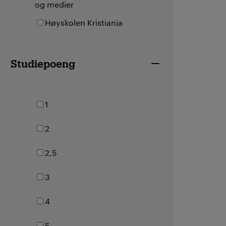
og medier
Høyskolen Kristiania
Studiepoeng
1
2
2,5
3
4
5