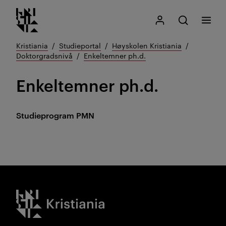
Kristiania logo
Gå
Søk
Mitt Kristiania
Åpne søk
Meny
til
innhold
Kristiania
Studieportal
Høyskolen Kristiania
Doktorgradsnivå
Enkeltemner ph.d.
Enkeltemner ph.d.
Studieprogram
PMN
Kristiania logo