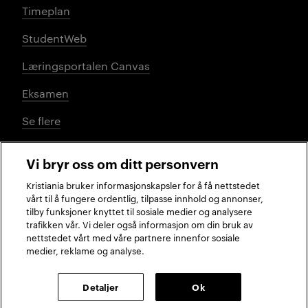
Timeplan
StudentWeb
Læringsportalen Canvas
Eksamen
Se flere
Vi bryr oss om ditt personvern
Sosiale medier
Kristiania bruker informasjonskapsler for å få nettstedet
vårt til å fungere ordentlig, tilpasse innhold og annonser,
tilby funksjoner knyttet til sosiale medier og analysere
trafikken vår. Vi deler også informasjon om din bruk av
Facebook
Instagram
LinkedIn
TikTok
nettstedet vårt med våre partnere innenfor sosiale
medier, reklame og analyse.
2026 © Kristiania
Detaljer
Ok