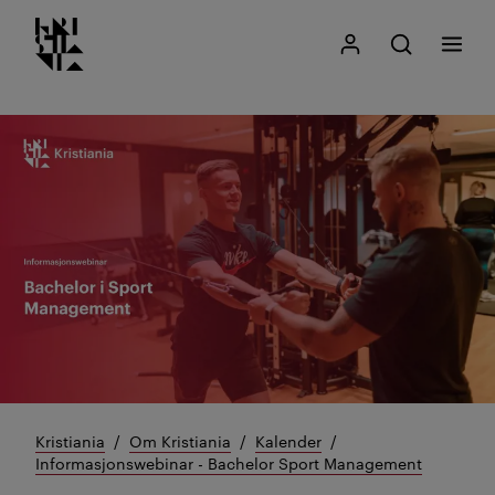
Kristiania logo
Gå
Søk
Mitt Kristiania
Åpne søk
Meny
til
innhold
Kristiania
Om Kristiania
Kalender
Informasjonswebinar - Bachelor Sport Management