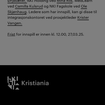
Ørjasæter,
NKI Holding ved
Mina Riis
,
MedLearn
ved
Camilla Kulsrud
og NKI Fagskole ved
Ole
Skjønhaug
. Ledere som har innspill, kan gi disse til
integrasjonskontoret ved prosjektleder
Krister
Vangen.
Frist
for innspill er innen kl. 12.00, 27,03.25.
Kristiania logo