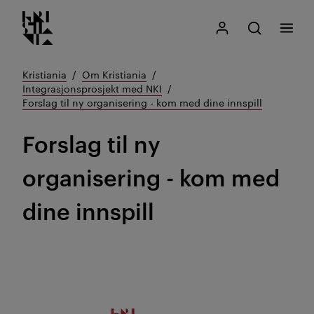
Kristiania logo
Gå
Søk
Mitt Kristiania
Åpne søk
Meny
til
innhold
Kristiania
Om Kristiania
Integrasjonsprosjekt med NKI
Forslag til ny organisering - kom med dine innspill
Forslag til ny
organisering - kom med
dine innspill