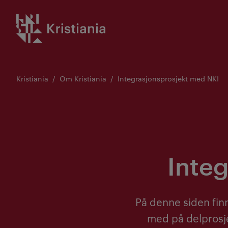
Gå
Kristiania logo
til
innhold
Kristiania
Om Kristiania
Integrasjonsprosjekt med NKI
Inte
På denne siden finn
med på delprosje