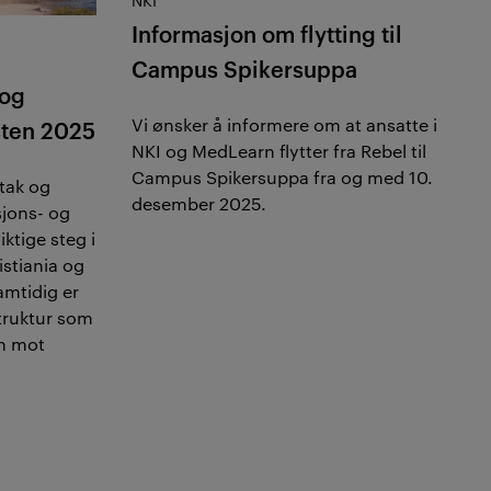
NKI
Informasjon om flytting til
Campus Spikersuppa
 og
Vi ønsker å informere om at ansatte
i
sten 2025
NKI og
MedLearn
flytter fra
Rebel
til
Campus Spikersuppa fra og med 10.
tak og
desember 2025.
sjons- og
ktige steg i
istiania og
amtidig er
truktur som
em mot