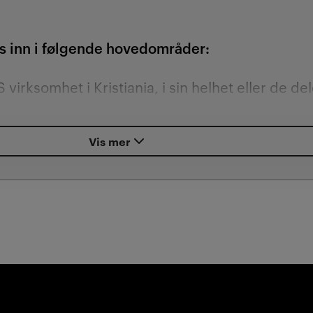
s inn i følgende hovedområder:
virksomhet i Kristiania, i sin helhet eller de de
r hensiktsmessig, og komme frem til alternati
eventuelle deler av virksomheten som ikke skal
Vis mer
tal infrastruktur og kommersiell kultur fra Inten
ktur og grensesnitt for å sikre gode arbeidspro
ike kundegrupper, studentgrupper, kundesegmen
ikke fleksible)