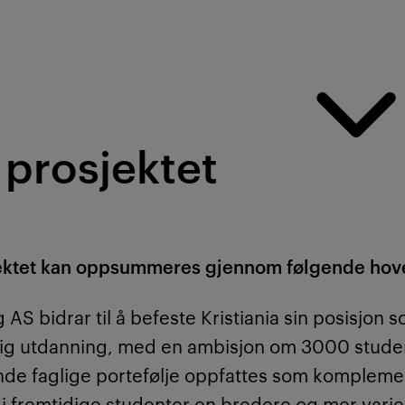
 prosjektet
sjektet kan oppsummeres gjennom følgende hov
AS bidrar til å befeste Kristiania sin posisjon 
glig utdanning, med en ambisjon om 3000 stud
nde faglige portefølje oppfattes som komplemen
l gi fremtidige studenter en bredere og mer varie