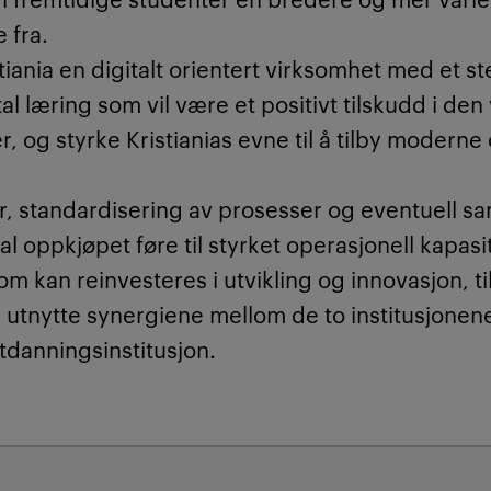
e fra.
iania en digitalt orientert virksomhet med et st
l læring som vil være et positivt tilskudd i den
er, og styrke Kristianias evne til å tilby moderne
r, standardisering av prosesser og eventuell s
l oppkjøpet føre til styrket operasjonell kapasit
som kan reinvesteres i utvikling og innovasjon, ti
l utnytte synergiene mellom de to institusjonen
tdanningsinstitusjon.