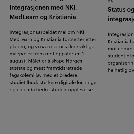
NKI
Integrasjonen med NKI,
Status og 
MedLearn
og Kristiania
integras
Integrasjonsarbeidet mellom NKI,
Integrasjon
MedLearn
og Kristiania fortsetter etter
Kristiania 
planen, og vi nærmer oss flere viktige
mot somme
milepæler fram mot oppstarten 1.
studentinf
august. Målet er å skape Norges
organisering
største og mest framtidsrettede
helhetlig o
fagskolemiljø, med et bredere
studietilbud, sterkere digitale løsninger
og en enda bedre studentopplevelse.