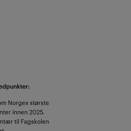
edpunkter:
som Norges største
enter innen 2025.
tær til Fagskolen
rt