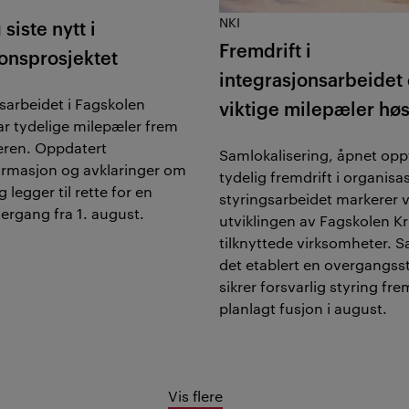
NKI
siste nytt i
Fremdrift i
jonsprosjektet
integrasjonsarbeidet
sarbeidet i Fagskolen
viktige milepæler hø
har tydelige milepæler frem
ren. Oppdatert
Samlokalisering, åpnet opp
ormasjon og avklaringer om
tydelig fremdrift i organisa
 legger til rette for en
styringsarbeidet markerer vi
vergang fra 1. august.
utviklingen av Fagskolen Kr
tilknyttede virksomheter. S
det etablert en overgangss
sikrer forsvarlig styring fr
planlagt fusjon i august.
Vis flere