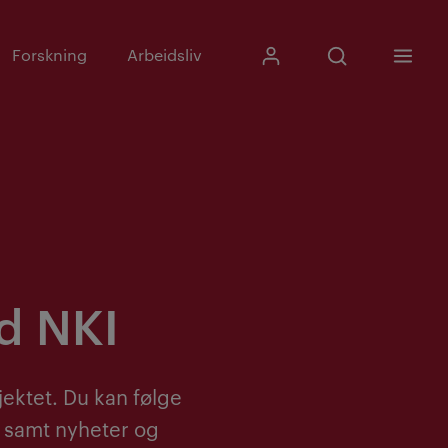
Skriv inn søkefras
Forskning
Arbeidsliv
Mitt Kristiania
Åpne søk
Meny
Søk
d NKI
jektet. Du kan følge
, samt nyheter og