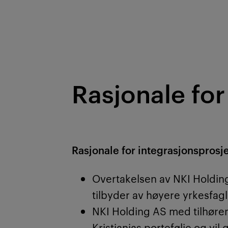
Rasjonale for
Rasjonale for integrasjonspro
Overtakelsen av NKI Holding 
tilbyder av høyere yrkesfa
NKI Holding AS med tilhøre
Kristianias portefølje og vi