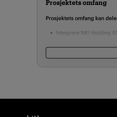
Prosjektets omfang
Prosjektets omfang kan dele
Integrere NKI Holding AS 
styringsgruppen mener e
organiseringsformer for 
Sikre at kompetanse, digi
Kristiania.
Få på plass optimal stru
ivaretar Kristianias ul
driftsmodeller (fleksible/