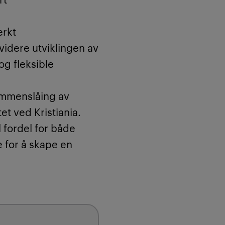
erkt
 videre utviklingen av
 og fleksible
ammenslåing av
et ved Kristiania.
l fordel for både
e for å skape en