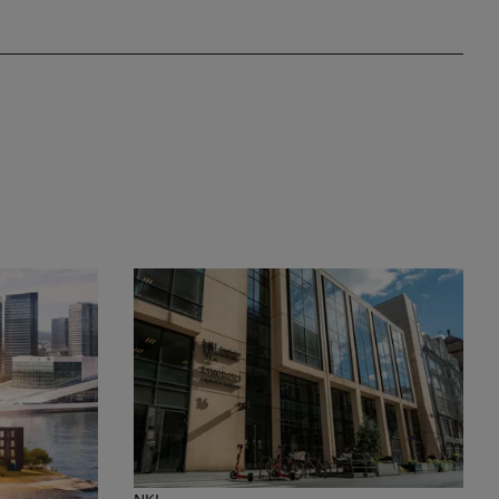
eidet og viktige milepæler høsten 2025
Informasjon om flytting til Campus Spiker