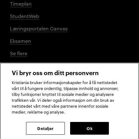
Timeplan
StudentWeb
Læringsportalen Canvas
Eksamen
Se flere
Vi bryr oss om ditt personvern
Sosiale medier
Kristiania bruker informasjonskapsler for å få nettstedet
vårt til å fungere ordentlig, tilpasse innhold og annonser,
tilby funksjoner knyttet til sosiale medier og analysere
trafikken vår. Vi deler også informasjon om din bruk av
Facebook
Instagram
LinkedIn
TikTok
nettstedet vårt med våre partnere innenfor sosiale
medier, reklame og analyse.
2026 © Kristiania
Detaljer
Ok