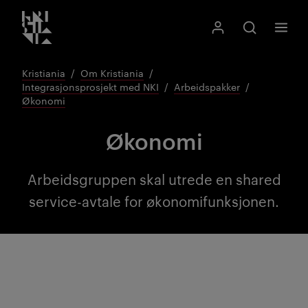
Kristiania logo
Gå
Søk
Mitt Kristiania
Åpne søk
Meny
til
innhold
Kristiania
Om Kristiania
Integrasjonsprosjekt med NKI
Arbeidspakker
Økonomi
Økonomi
Arbeidsgruppen skal utrede en shared
service-avtale for økonomifunksjonen.