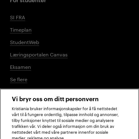
SI FRA
Timeplan
StudentWeb
Læringsportalen Canvas
Eksamen
Se flere
Vi bryr oss om ditt personvern
Sosiale medier
Kristiania bruker informasjonskapsler for å få nettstedet
vårt til å fungere ordentlig, tilpasse innhold og annonser,
tilby funksjoner knyttet til sosiale medier og analysere
trafikken vår. Vi deler også informasjon om din bruk av
Facebook
Instagram
LinkedIn
TikTok
nettstedet vårt med våre partnere innenfor sosiale
medier, reklame og analyse.