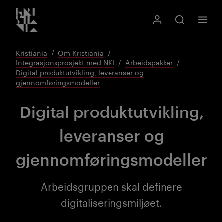
Kristiania logo
Gå
Søk
Mitt Kristiania
Åpne søk
Meny
til
innhold
Kristiania
Om Kristiania
Integrasjonsprosjekt med NKI
Arbeidspakker
Digital produktutvikling, leveranser og
gjennomføringsmodeller
Digital produktutvikling,
leveranser og
gjennomføringsmodeller
Arbeidsgruppen skal definere
digitaliseringsmiljøet.