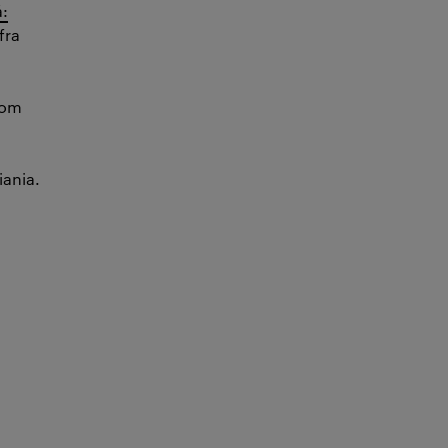
:
fra
 om
iania.