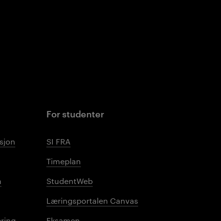
For studenter
sjon
SI FRA
Timeplan
n
StudentWeb
Læringsportalen Canvas
ring
Eksamen