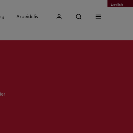
English
Skriv inn søkefrase
ng
Arbeidsliv
Mitt Kristiania
Åpne søk
Meny
Søk
ier