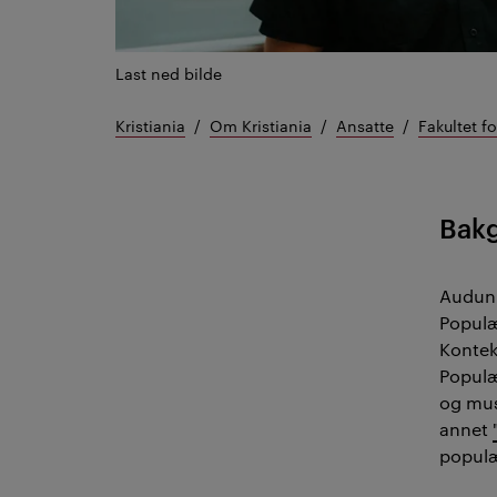
Last ned bilde
Kristiania
Om Kristiania
Ansatte
Fakultet f
Bak
Audun 
Populæ
Kontek
Populæ
og mus
annet
populæ