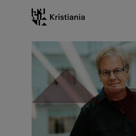
Gå
Kristiania logo
til
innhold