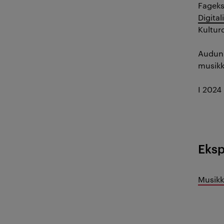
Fageks
Digita
Kultur
Audun 
musikk
I 2024 
Eks
Musikk