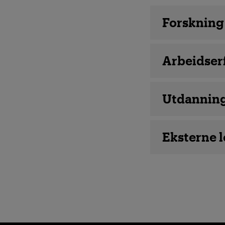
Ansatte d
Forskning
Arbeidser
Utdannin
Eksterne 