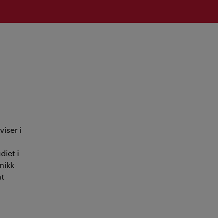
iser i
iet i
nikk
nt