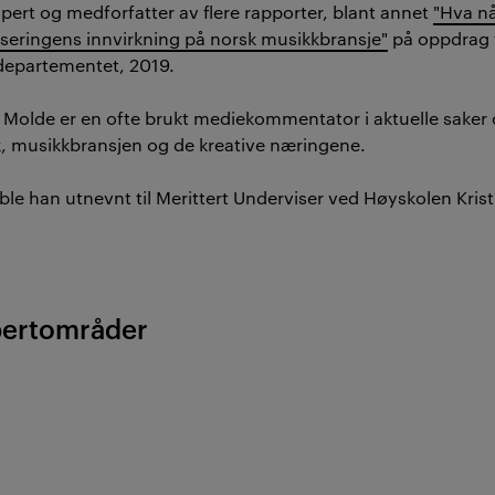
pert og medforfatter av flere rapporter, blant annet
"Hva nå
liseringens innvirkning på norsk musikkbransje"
på oppdrag 
departementet, 2019.
Molde er en ofte brukt mediekommentator i aktuelle saker
, musikkbransjen og de kreative næringene.
ble han utnevnt til Merittert Underviser ved Høyskolen Krist
pertområder