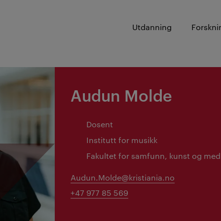
Utdanning
Forskni
Audun Molde
Dosent
Institutt for musikk
Fakultet for samfunn, kunst og med
Audun.Molde@kristiania.no
+47 977 85 569