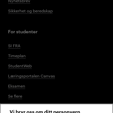
Nyhetsbrev
Sikkerhet og beredskap
For studenter
SI FRA
Timeplan
StudentWeb
Læringsportalen Canvas
Eksamen
Se flere
Vi bryr oss om ditt personvern