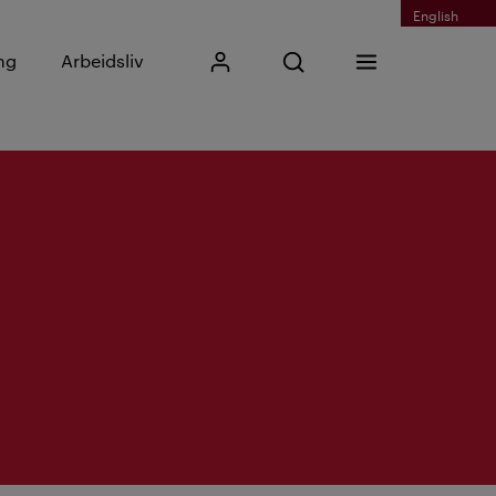
English
Skriv inn søkefrase
ng
Arbeidsliv
Mitt Kristiania
Åpne søk
Meny
Søk