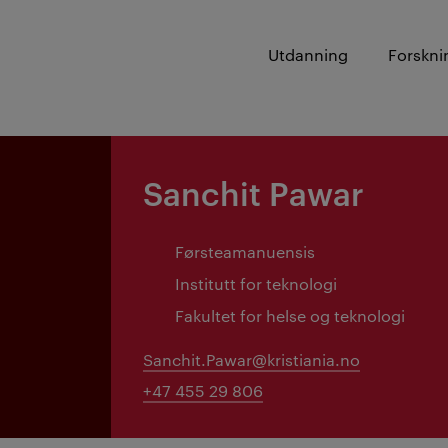
Utdanning
Forskni
Sanchit Pawar
Førsteamanuensis
Institutt for teknologi
Fakultet for helse og teknologi
Sanchit.Pawar@kristiania.no
+47 455 29 806