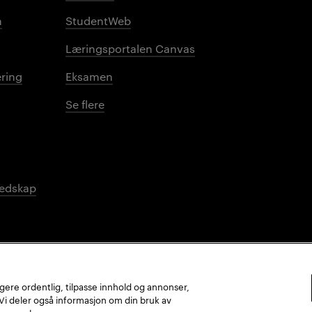
n
StudentWeb
Læringsportalen Canvas
ring
Eksamen
Se flere
redskap
ungere ordentlig, tilpasse innhold og annonser,
. Vi deler også informasjon om din bruk av