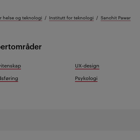
or helse og teknologi
Institutt for teknologi
Sanchit Pawar
pertområder
itenskap
UX-design
sføring
Psykologi
etaljer