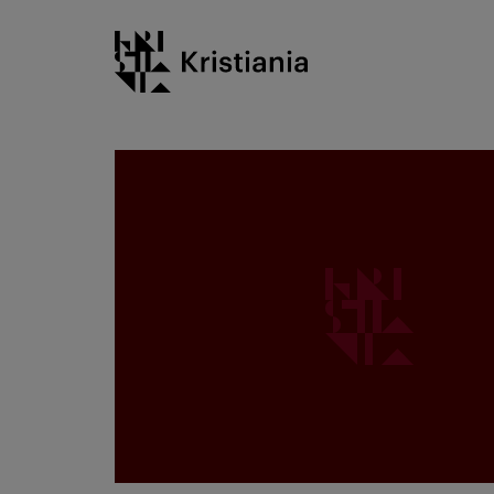
Gå
Kristiania logo
til
innhold