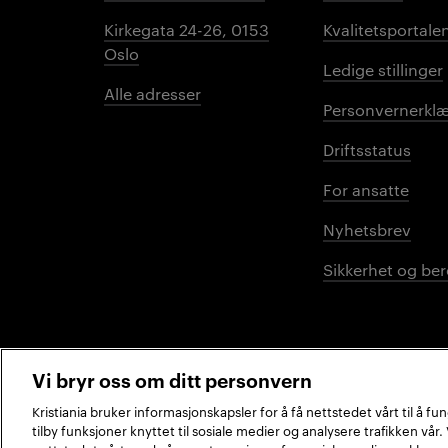
Kirkegata 24-26, 0153
Kvalitetsportale
Oslo
Ledige stillinger
Alle adresser
Personvernerklæ
Driftsstatus
For ansatte
Nyhetsbrev
Sikkerhet og be
Vi bryr oss om ditt personvern
Kristiania bruker informasjonskapsler for å få nettstedet vårt til å f
tilby funksjoner knyttet til sosiale medier og analysere trafikken vår
2026 © Kristiania