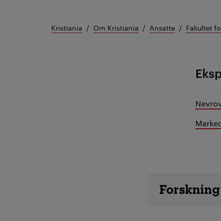
Kristiania
Om Kristiania
Ansatte
Fakultet f
Eks
Nevrov
Marked
Ansatte d
Forskning