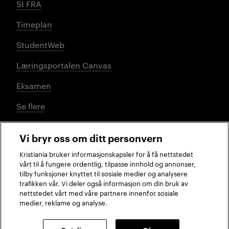
SI FRA
Timeplan
StudentWeb
Læringsportalen Canvas
Eksamen
Se flere
Vi bryr oss om ditt personvern
Sosiale medier
Kristiania bruker informasjonskapsler for å få nettstedet
vårt til å fungere ordentlig, tilpasse innhold og annonser,
tilby funksjoner knyttet til sosiale medier og analysere
trafikken vår. Vi deler også informasjon om din bruk av
Facebook
Instagram
LinkedIn
TikTok
nettstedet vårt med våre partnere innenfor sosiale
medier, reklame og analyse.
2026 © Kristiania