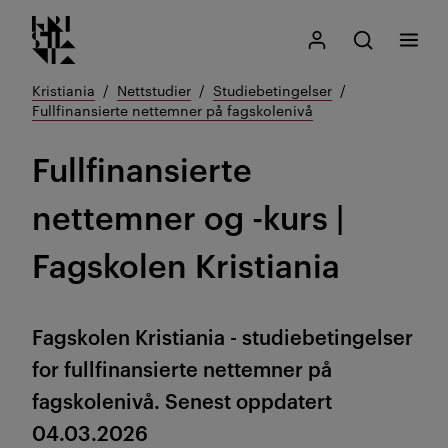
Kristiania logo
Gå
Søk
Mitt Kristiania
Åpne søk
Meny
til
innhold
Kristiania
Nettstudier
Studiebetingelser
Fullfinansierte nettemner på fagskolenivå
Fullfinansierte
nettemner og -kurs |
Fagskolen Kristiania
Fagskolen Kristiania - studiebetingelser
for fullfinansierte nettemner på
fagskolenivå. Senest oppdatert
04.03.2026