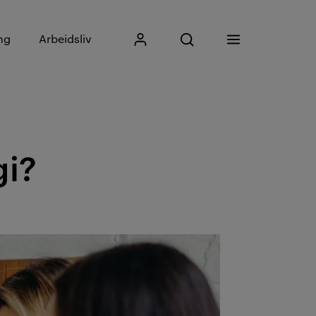
Skriv inn søkefrase
ng
Arbeidsliv
Mitt Kristiania
Åpne søk
Meny
Søk
gi?