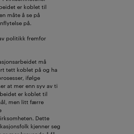
idet er koblet til
 en måte å se på
flytelse på.
v politikk fremfor
asjonsarbeidet må
 tett koblet på og ha
rosesser, ifølge
er at mer enn syv av ti
idet er koblet til
l, men litt færre
e
irksomheten. Dette
asjonsfolk kjenner seg
t er mer krevende å få