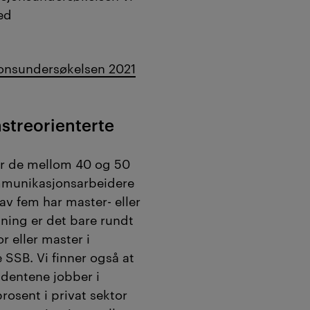
ed
onsundersøkelsen 2021
streorienterte
er de mellom 40 og 50
ommunikasjonsarbeidere
av fem har master- eller
ning er det bare rundt
r eller master i
 SSB. Vi finner også at
dentene jobber i
 prosent i privat sektor