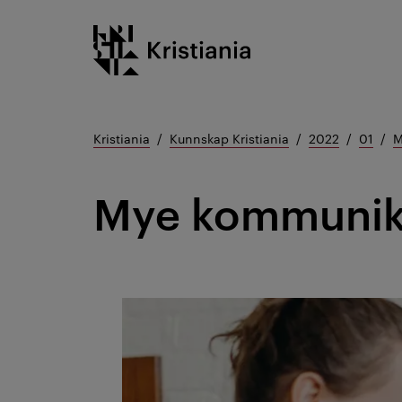
Gå
Kristiania logo
til
innhold
Kristiania
Kunnskap Kristiania
2022
01
M
Mye kommunikas