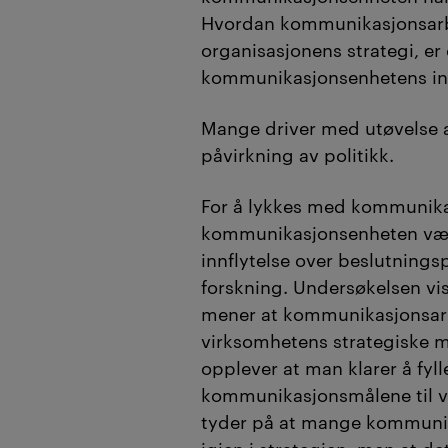
Hvordan kommunikasjonsarbe
organisasjonens strategi, er
kommunikasjonsenhetens inn
Mange driver med utøvelse a
påvirkning av politikk.
For å lykkes med kommunik
kommunikasjonsenheten vært
innflytelse over beslutningsp
forskning. Undersøkelsen vis
mener at kommunikasjonsarbe
virksomhetens strategiske må
opplever at man klarer å fyll
kommunikasjonsmålene til v
tyder på at mange kommunik
igjen i strategien, men at de