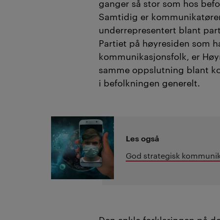
ganger så stor som hos befo
Samtidig er kommunikatøren
underrepresentert blant part
Partiet på høyresiden som har
kommunikasjonsfolk, er Høy
samme oppslutning blant k
i befolkningen generelt.
Les også
God strategisk kommunika
Den enkle forklaringen på de