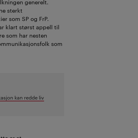
lkningen generelt.
e sterkt
ier som SP og FrP.
 klart størst appell til
re som har nesten
ommunikasjonsfolk som
sjon kan redde liv
tte er at