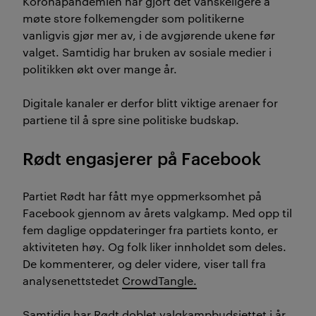
Koronapandemien har gjort det vanskeligere å
møte store folkemengder som politikerne
vanligvis gjør mer av, i de avgjørende ukene før
valget. Samtidig har bruken av sosiale medier i
politikken økt over mange år.
Digitale kanaler er derfor blitt viktige arenaer for
partiene til å spre sine politiske budskap.
Rødt engasjerer på Facebook
Partiet Rødt har fått mye oppmerksomhet på
Facebook gjennom av årets valgkamp. Med opp til
fem daglige oppdateringer fra partiets konto, er
aktiviteten høy. Og folk liker innholdet som deles.
De kommenterer, og deler videre, viser tall fra
analysenettstedet
CrowdTangle.
Samtidig har Rødt doblet valgkampbudsjettet i år,