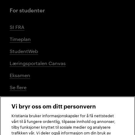
For studenter
SI FRA
Timeplan
StudentWeb
Læringsportalen Canvas
Eksamen
Se flere
Vi bryr oss om ditt personvern
Sosiale medier
Kristiania bruker informasjonskapsler for å få nettstedet
vårt til å fungere ordentlig, tilpasse innhold og annonser,
tilby funksjoner knyttet til sosiale medier og analysere
trafikken vår. Vi deler også informasjon om din bruk av