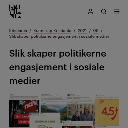
Kristiania logo
Gå
Søk
Mitt Kristiania
Åpne søk
Meny
til
innhold
Kristiania
Kunnskap Kristiania
2021
09
Slik skaper politikerne engasjement i sosiale medier
Slik skaper politikerne
engasjement i sosiale
medier