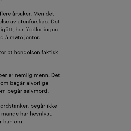
flere årsaker. Men det
else av utenforskap. Det
igått, har få eller ingen
d å møte jenter.
ter at hendelsen faktisk
mber er nemlig menn. Det
 som begår alvorlige
som begår selvmord.
rdstanker, begår ikke
g mange har hevnlyst,
er han om.