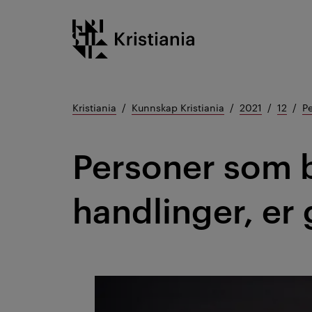
Gå
Kristiania logo
til
innhold
Kristiania
Kunnskap Kristiania
2021
12
P
Personer som
handlinger, er 