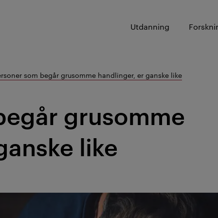
Utdanning
Forskni
ersoner som begår grusomme handlinger, er ganske like
 begår grusomme
ganske like