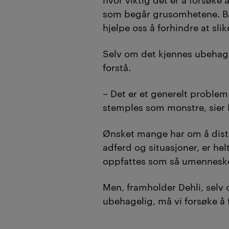
som begår grusomhetene. Ba
hjelpe oss å forhindre at slik
Selv om det kjennes ubehage
forstå.
– Det er et generelt proble
stemples som monstre, sier 
Ønsket mange har om å dist
adferd og situasjoner, er hel
oppfattes som så umenneske
Men, framholder Dehli, selv
ubehagelig, må vi forsøke å 