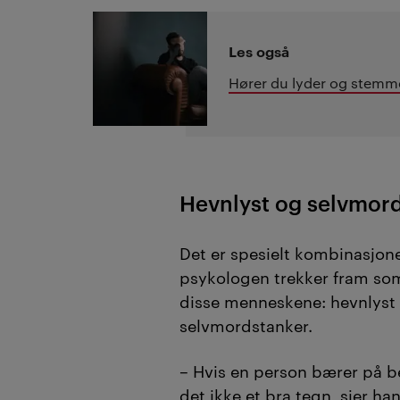
Les også
Hører du lyder og stemme
Hevnlyst og selvmor
Det er spesielt kombinasjon
psykologen trekker fram so
disse menneskene: hevnlyst
selvmordstanker.
– Hvis en person bærer på b
det ikke et bra tegn, sier han