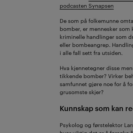
podcasten Synapsen
De som på folkemunne omta
bomber, er mennesker som k
kriminelle handlinger som d
eller bombeangrep. Handling
i alle fall sett fra utsiden.
Hva kjennetegner disse menn
tikkende bomber? Virker be
samfunnet gjøre noe for å fo
grusomste skjer?
Kunnskap som kan re
Psykolog og førstelektor Lar
hvor viktig det er å forsøke