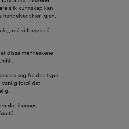
re slik kunnskap kan
e hendelser skjer igjen.
lig, må vi forsøke å
m at disse menneskene
Dehli.
ansere seg fra den type
t vanlig fordi det
lig.
 om det kjennes
forstå.