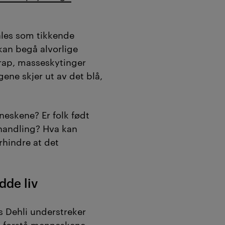
les som tikkende
an begå alvorlige
rap, masseskytinger
ene skjer ut av det blå,
eskene? Er folk født
handling? Hva kan
rhindre at det
dde liv
s Dehli understreker
 å forstå menneskene