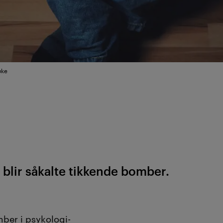
øke
 blir såkalte tikkende bomber.
ber i psykologi-