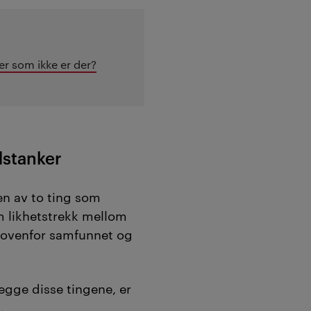
r som ikke er der?
dstanker
en av to ting som
m likhetstrekk mellom
 ovenfor samfunnet og
egge disse tingene, er
.