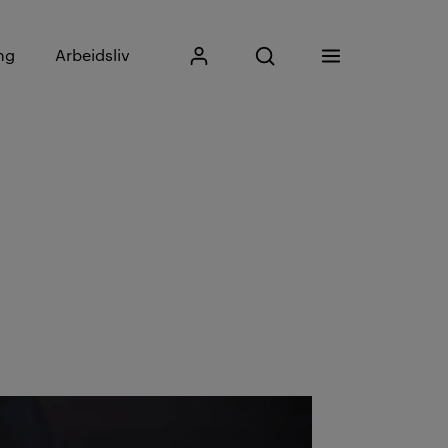
Skriv inn søkefrase
ng
Arbeidsliv
Mitt Kristiania
Åpne søk
Meny
Søk