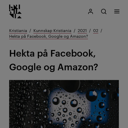
Kristiania logo
Gå
Søk
Mitt Kristiania
Åpne søk
Meny
til
innhold
Kristiania
Kunnskap Kristiania
2021
02
Hekta på Facebook, Google og Amazon?
Hekta på Facebook,
Google og Amazon?