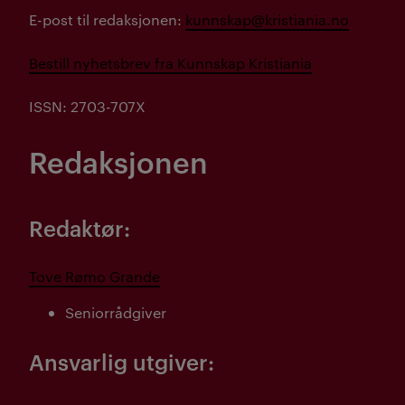
E-post til redaksjonen:
kunnskap@kristiania.no
Bestill nyhetsbrev fra Kunnskap Kristiania
ISSN: 2703-707X
Redaksjonen
Redaktør:
Tove Rømo Grande
Seniorrådgiver
Ansvarlig utgiver: