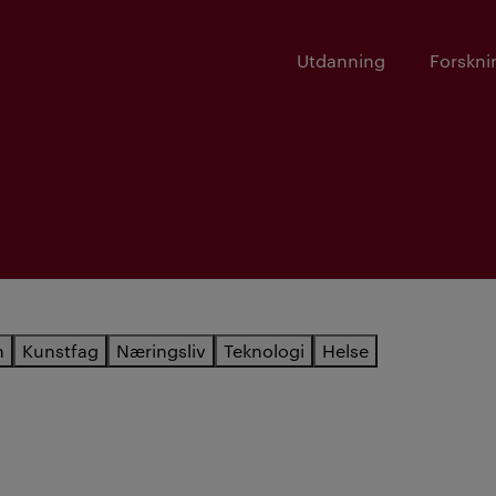
Utdanning
Forskni
n
Kunstfag
Næringsliv
Teknologi
Helse