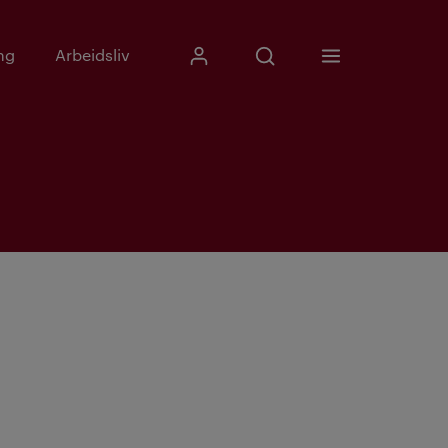
Skriv inn søkefrase
ng
Arbeidsliv
Mitt Kristiania
Åpne søk
Meny
Søk