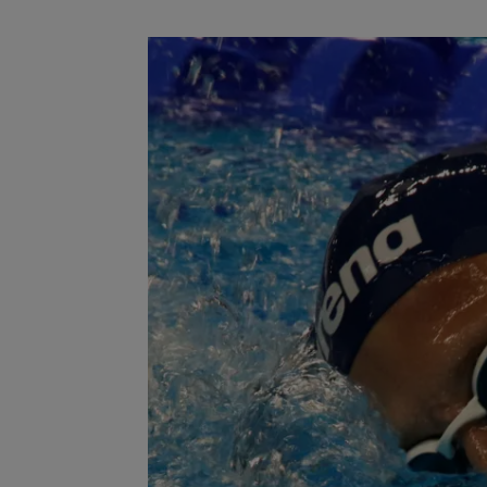
Koronarestriksjoner gjorde norske svøm