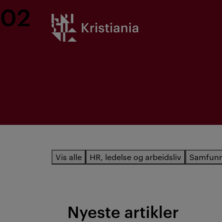
02
Gå
Kristiania logo
til
innhold
Vis alle
HR, ledelse og arbeidsliv
Samfun
Nyeste artikler