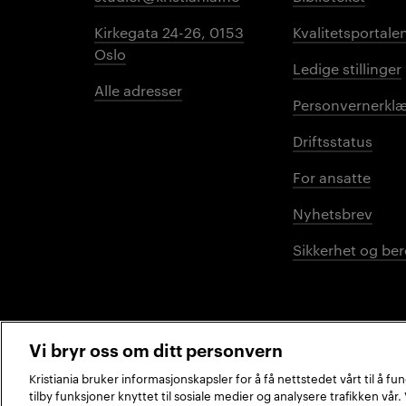
Kirkegata 24-26, 0153
Kvalitetsportale
Oslo
Ledige stillinger
Alle adresser
Personvernerklæ
Driftsstatus
For ansatte
Nyhetsbrev
Sikkerhet og be
Vi bryr oss om ditt personvern
Kristiania bruker informasjonskapsler for å få nettstedet vårt til å f
tilby funksjoner knyttet til sosiale medier og analysere trafikken vår
2026 © Kristiania