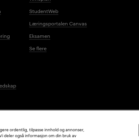
n
StudentWeb
Læringsportalen Canvas
ring
Eksamen
Se flere
redskap
ungere ordentlig, tilpasse innhold og annonser,
. Vi deler også informasjon om din bruk av