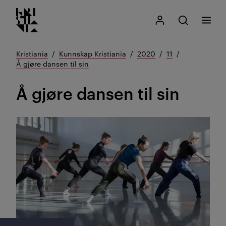
Kristiania logo
Gå
Søk
Mitt Kristiania
Åpne søk
Meny
til
innhold
Kristiania
Kunnskap Kristiania
2020
11
Å gjøre dansen til sin
Å gjøre dansen til sin