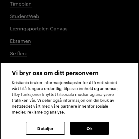
Timeplan
StudentWeb
Læringsportalen Canvas
Eksamen
Se flere
Vi bryr oss om ditt personvern
Sosiale medier
Kristiania bruker informasjonskapsler for å få nettstedet
vårt til å fungere ordentlig, tilpasse innhold og annonser,
tilby funksjoner knyttet til sosiale medier og analysere
trafikken vår. Vi deler også informasjon om din bruk av
Facebook
Instagram
LinkedIn
TikTok
nettstedet vårt med våre partnere innenfor sosiale
medier, reklame og analyse.
2026 © Kristiania
Detaljer
Ok